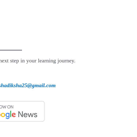
next step in your learning journey.
shadiksha25@gmail.com