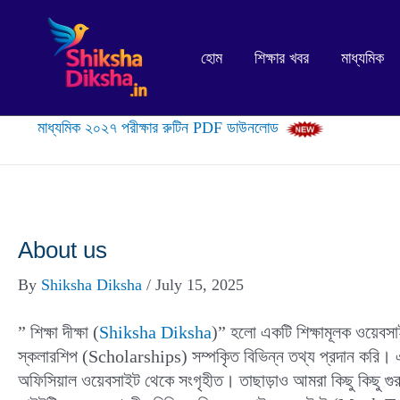
Skip
to
হোম
শিক্ষার খবর
মাধ্যমিক
content
মাধ্যমিক ২০২৭ পরীক্ষার রুটিন PDF ডাউনলোড
About us
By
Shiksha Diksha
/
July 15, 2025
” শিক্ষা দীক্ষা (
Shiksha Diksha
)” হলো একটি শিক্ষামূলক ও
স্কলারশিপ (Scholarships) সম্পকৃিত বিভিন্ন তথ্য প্রদান করি। 
অফিসিয়াল ওয়েবসাইট থেকে সংগৃহীত। তাছাড়াও আমরা কিছু কিছু গু