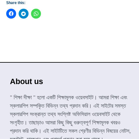
Share this:
About us
" শিক্ষা দীক্ষা " হলো একটি শিক্ষামূলক ওয়েবসাইট। আমরা শিক্ষা এবং
স্কলারশিপ সম্পকৃিত বিভিন্ন তথ্য প্রদান করি। এই সাইটের সমস্ত
স্কলারশিপ সংক্রান্ত তথ্য সংশ্লিষ্ট অফিসিয়াল ওয়েবসাইট থেকে
সংগৃহীত। তাছাড়াও আমরা কিছু কিছু গুরুত্বপূর্ণ শিক্ষামূলক খবরও
প্রদান করি থাকি। এই সাইটটিতে সকল শ্রেণীর বিভিন্ন বিষয়ের নোটস,