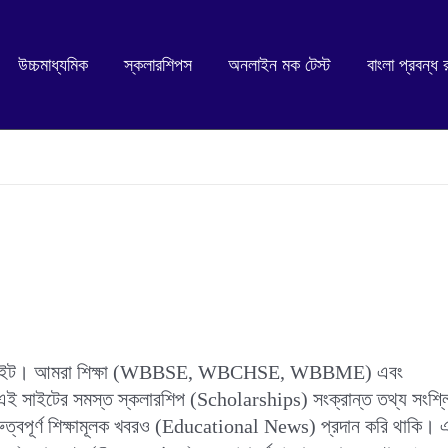
উচ্চমাধ্যমিক
স্কলারশিপস
অনলাইন মক টেস্ট
বাংলা প্রবন্ধ 
য়েবসাইট। আমরা শিক্ষা (WBBSE, WBCHSE, WBBME) এবং
এই সাইটের সমস্ত স্কলারশিপ (Scholarships) সংক্রান্ত তথ্য সংশ্লিষ
রুত্বপূর্ণ শিক্ষামূলক খবরও (Educational News) প্রদান করি থাকি। 