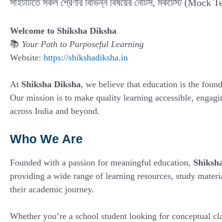
সাইটটিতে সকল শ্রেণীর বিভিন্ন বিষয়ের নোটস, মকটেস্ট (Mock T
Welcome to Shiksha Diksha
📚
Your Path to Purposeful Learning
Website:
https://shikshadiksha.in
At
Shiksha Diksha
, we believe that education is the fou
Our mission is to make quality learning accessible, engagin
across India and beyond.
Who We Are
Founded with a passion for meaningful education,
Shiksh
providing a wide range of learning resources, study materia
their academic journey.
Whether you’re a school student looking for conceptual cla