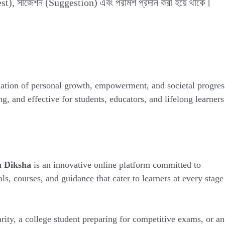
est), সাজেশন (Suggestion) এবং পরামর্শ প্রদান করা হয়ে থাকে।
ndation of personal growth, empowerment, and societal progres
g, and effective for students, educators, and lifelong learners
a Diksha
is an innovative online platform committed to
ls, courses, and guidance that cater to learners at every stage
rity, a college student preparing for competitive exams, or an