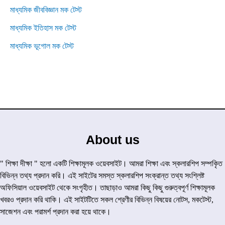
মাধ্যমিক জীববিজ্ঞান মক টেস্ট
মাধ্যমিক ইতিহাস মক টেস্ট
মাধ্যমিক ভূগোল মক টেস্ট
About us
" শিক্ষা দীক্ষা " হলো একটি শিক্ষামূলক ওয়েবসাইট। আমরা শিক্ষা এবং স্কলারশিপ সম্পকৃিত
বিভিন্ন তথ্য প্রদান করি। এই সাইটের সমস্ত স্কলারশিপ সংক্রান্ত তথ্য সংশ্লিষ্ট
অফিসিয়াল ওয়েবসাইট থেকে সংগৃহীত। তাছাড়াও আমরা কিছু কিছু গুরুত্বপূর্ণ শিক্ষামূলক
খবরও প্রদান করি থাকি। এই সাইটটিতে সকল শ্রেণীর বিভিন্ন বিষয়ের নোটস, মকটেস্ট,
সাজেশন এবং পরামর্শ প্রদান করা হয়ে থাকে।