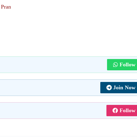
i Pran
Follow
Join Now
Follow