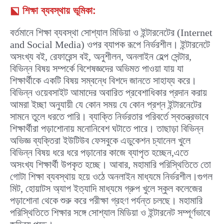
⬕
শিক্ষা ব্যবস্থায় ভূমিকা:
বর্তমানে শিক্ষা ব্যবস্থা সোশ্যাল মিডিয়া ও ইন্টারনেটের (Internet
and Social Media) ওপর ব্যাপক রূপে নির্ভরশীল। ইন্টারনেটে
অসংখ্য বই, রেফারেন্স বই, অনুশীলন, অনলাইন হেল্প সেন্টার,
বিভিন্ন বিষয় সম্পর্কে বিশেষজ্ঞদের অভিমত পাওয়া যায় যা
শিক্ষার্থীকে একটি বিষয় সম্বন্ধে বিশদে জানতে সাহায্য করে।
বিভিন্ন ওয়েবসাইট আমাদের অবারিত প্রবেশাধিকার প্রদান করায়
আমরা ইচ্ছা অনুযায়ী যে কোন সময় যে কোন প্রশ্ন ইন্টারনেটের
সামনে তুলে ধরতে পারি। ব্যাক্তি নির্ভরতার পরিবর্তে স্বতন্ত্রভাবে
শিক্ষার্থীরা পড়াশোনায় মনোনিবেশ ঘটাতে পারে। তাছাড়া বিভিন্ন
অভিজ্ঞ ব্যক্তিরা ইউটিউব ফেসবুকে এডুকেশন চ্যানেল খুলে
বিভিন্ন বিষয় ধরে ধরে পড়ানোর কাজে ব্যাপৃত হচ্ছেন,এতে
অসংখ্য শিক্ষার্থী উপকৃত হচ্ছে। আবার, মহামারি পরিস্থিতিতে তো
গোটা শিক্ষা ব্যবস্থায় হয়ে ওঠে অনলাইন মাধ্যমে নির্ভরশীল।গুগল
মিট, হোয়াটস অ্যাপ ইত্যাদি মাধ্যমে গ্রুপ খুলে স্কুল কলেজের
পড়াশোনা থেকে শুরু করে পরীক্ষা গ্রহণ পর্যন্ত চলছে। মহামারি
পরিস্থিতিতে শিক্ষার সঙ্গে সোশ্যাল মিডিয়া ও ইন্টারনেট সম্পূর্ণভাবে