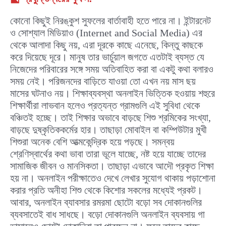
কোনো কিছুই নিরঙ্কুশ সুফলের বার্তাবাহী হতে পারে না। ইন্টারনেট
ও সোশ্যাল মিডিয়াও (Internet and Social Media) এর
থেকে আলাদা কিছু নয়, এরা দূরকে কাছে এনেছে, কিন্তু কাছকে
করে দিয়েছে দূরে। মানুষ তার ভার্চুয়াল জগতে এতটাই ব্যস্ত যে
নিজেদের পরিবারের সঙ্গে সময় অতিবাহিত করা বা একটু কথা বলারও
সময় নেই। পরিজনদের বাড়িতে যাওয়া তো এখন নয় মাস ছয়
মাসের ঘটনাও নয়। শিক্ষাব্যবস্থা অনলাইন ভিত্তিক হওয়ায় শহুরে
শিক্ষার্থীরা লাভবান হলেও প্রত্যন্ত গ্রামগুলি এই সুবিধা থেকে
বঞ্চিতই হচ্ছে। তাই শিক্ষার অভাবে বাড়ছে শিশু শ্রমিকের সংখ্যা,
বাড়ছে দুষ্কৃতিককর্মের হার। তাছাড়া মোবাইল বা কম্পিউটার মুখী
শিশুরা অনেক বেশি আত্মকেন্দ্রিক হয়ে পড়ছে। সমন্বয়
শ্রেণিস্বার্থের কথা ভাবা তারা ভূলে যাচ্ছে, নষ্ট হয়ে যাচ্ছে তাদের
সামাজিক জীবন ও মানসিকতা। তাছাড়া এভাবে আদৌ প্রকৃত শিক্ষা
হয় না। অনলাইন পরীক্ষাতেও দেখে লেখার সুযোগ থাকায় পড়াশোনা
করার প্রতি অনীহা শিশু থেকে কিশোর সকলের মধ্যেই প্রকট।
আবার, অনলাইন ব্যাবসার রমরমা ছোটো বড়ো সব দোকানগুলির
ব্যবসাতেই বাধ সাধছে। বড়ো দোকানগুলি অনলাইন ব্যবসায় গা