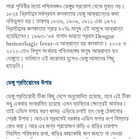
সারা পৃথিবীর মতো পশ্চিমবঙ্গও ডেঙ্গুর প্রকোপ থেকে মুক্ত নয়।
১৮২৪ খ্রিস্টাব্দে সর্বপ্রথম কলকাতায় ডেঙ্গু আক্রান্তের কথা
নথিভুক্ত হয়। তারপর ১৮৩৬, ১৯০৬, ১৯১১ এবং ১৯৭২
খ্রিস্টাব্দের কলকাতায় প্রায় ৪০% মানুষ এই অসুখে আক্রান্ত
হয়েছিলেন। ১৯৬৩-‘৬৪ নাগাদ ভারতে প্রথম Dengue
hemorrhagic fever-এ আক্রান্ত হয় কলকাতা। ২০০৫ ও
২০১২-তেও বিপুল সংখ্যায় পশ্চিমবঙ্গের মানুষ আক্রান্ত হন
ডেঙ্গুতে। বর্তমানে এই করোনার যুগেও ডেঙ্গু আমাদের পিছু
ছাড়েনি।
ডেঙ্গু প্রতিরোধের উপায়
ডেঙ্গু প্রতিরোধী টিকা কিছু দেশে অনুমোদিত হয়েছে, তবে এই টিকা
শুধু একবার সংক্রমিত হয়েছে এমন ব্যক্তির ক্ষেত্রেই কার্যকর।
তাই এডিস মশার মরণ কামড় এড়িয়ে চলাই হল ডেঙ্গু ঠেকানোর
শ্রেষ্ঠ উপায়। অতএব প্রথমেই দরকার এডিস মশার বংশ বিস্তার
রোধ করা। আর এর জন্য প্রয়োজন বাড়ি ও বাড়ির চারপাশ
নিয়মিত পরিষ্কার রাখা, বাড়ির কাছাকাছি জল জমতে না দেওয়া