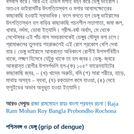
বসবাস করে। আর এই এডিস মশাই বহন করে ডেঙ্গু ভাইরাস।
অতএব ভাইরাসটির উৎপত্তিস্থল ও মশার আবাসক্ষেত্রের
কাছাকাছি হওয়াই স্বাভাবিক। ফলে বলতে হল ডেঙ্গু ভাইরাসের
উৎপত্তিস্থল হল বাড়ির কাছাকাছি পচনশীল লতাপাতা, জমা জল,
খাবার, নর্দমা, ডোবা ইত্যাদি। গ্রীষ্ম-বর্ষা অর্থাৎ, মে থেকে
সেপ্টেম্বর এই পাঁচ মাস সময়কালকেই ডেঙ্গুর মৌসুম বলা চলে।
গ্রামাঞ্চলের তুলনায় শহরাঞ্চলেই এই রোগ প্রকোপ বেশি দেখা
যায়। ডেঙ্গু ভাইরাসে আক্রান্ত অধিকাংশ রোগীই উপসর্গবিহীন
থাকে, লক্ষ্মণ হিসেবে যেটুকু থাকে তা হল জ্বর। ডেঙ্গু- জ্বরে
আক্রান্ত রোগীর উপসর্গগুলি হল-(ক) ১০৫° ফারেনহাইটের
কাছাকাছি জ্বর, – (খ) খাদ্যে অরুচি, বমি (গ) সারা শরীরে, হাড়ে,
মাথায় অসহ্য – ব্যথা, (ঘ) রক্তচাপ কমে যাওয়া, (ঙ) দেহে
ফ্লুইডের অভাব অনুভূত হওয়া ইত্যাদি।
আরও দেখুনঃ
রাজা রামমোহন রায়ঃ বাংলা প্রবন্ধ রচনা | Raja
Ram Mohan Roy Bangla Probondho Rochona
পশ্চিমবঙ্গ ও ডেঙ্গু (grip of dengue)