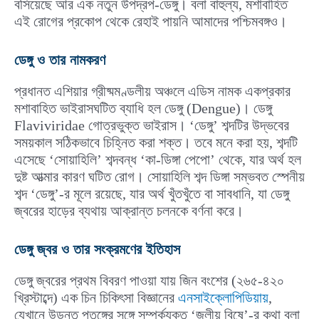
বসিয়েছে আর এক নতুন উপদ্রপ-ডেঙ্গু। বলা বাহুল্য, মশাবাহিত
এই রোগের প্রকোপ থেকে রেহাই পায়নি আমাদের পশ্চিমবঙ্গও।
ডেঙ্গু ও তার নামকরণ
প্রধানত এশিয়ার গ্রীষ্মমণ্ডলীয় অঞ্চলে এডিস নামক একপ্রকার
মশাবাহিত ভাইরাসঘটিত ব্যাধি হল ডেঙ্গু (Dengue)। ডেঙ্গু
Flaviviridae গোত্রভুক্ত ভাইরাস। ‘ডেঙ্গু’ শব্দটির উদ্ভবের
সময়কাল সঠিকভাবে চিহ্নিত করা শক্ত। তবে মনে করা হয়, শব্দটি
এসেছে ‘সোয়াহিলি’ শব্দবন্ধ ‘কা-ডিঙ্গা পেপো’ থেকে, যার অর্থ হল
দুষ্ট আত্মার কারণ ঘটিত রোগ। সোয়াহিলি শব্দ ডিঙ্গা সম্ভবত স্পেনীয়
শব্দ ‘ডেঙ্গু’-র মূলে রয়েছে, যার অর্থ খুঁতখুঁতে বা সাবধানি, যা ডেঙ্গু
জ্বরের হাড়ের ব্যথায় আক্রান্ত চলনকে বর্ণনা করে।
ডেঙ্গু জ্বর ও তার সংক্রমণের ইতিহাস
ডেঙ্গু জ্বরের প্রথম বিবরণ পাওয়া যায় জিন বংশের (২৬৫-৪২০
খ্রিস্টাব্দে) এক চিন চিকিৎসা বিজ্ঞানের
এনসাইক্লোপিডিয়ায়
,
যেখানে উড়ন্ত পতঙ্গের সঙ্গে সম্পর্কযুক্ত ‘জলীয় বিষে’-র কথা বলা