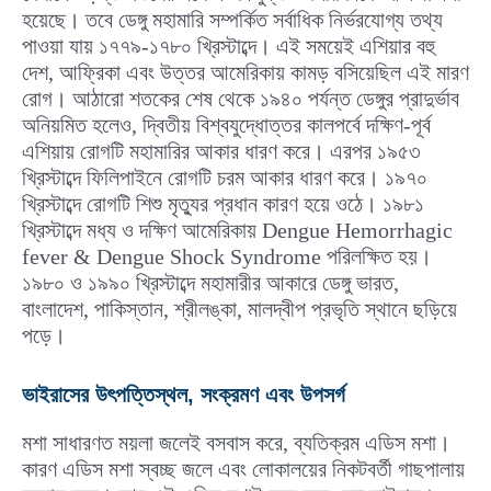
হয়েছে। তবে ডেঙ্গু মহামারি সম্পর্কিত সর্বাধিক নির্ভরযোগ্য তথ্য
পাওয়া যায় ১৭৭৯-১৭৮০ খ্রিস্টাব্দে। এই সময়েই এশিয়ার বহু
দেশ, আফ্রিকা এবং উত্তর আমেরিকায় কামড় বসিয়েছিল এই মারণ
রোগ। আঠারো শতকের শেষ থেকে ১৯৪০ পর্যন্ত ডেঙ্গুর প্রাদুর্ভাব
অনিয়মিত হলেও, দ্বিতীয় বিশ্বযুদ্ধোত্তর কালপর্বে দক্ষিণ-পূর্ব
এশিয়ায় রোগটি মহামারির আকার ধারণ করে। এরপর ১৯৫৩
খ্রিস্টাব্দে ফিলিপাইনে রোগটি চরম আকার ধারণ করে। ১৯৭০
খ্রিস্টাব্দে রোগটি শিশু মৃত্যুর প্রধান কারণ হয়ে ওঠে। ১৯৮১
খ্রিস্টাব্দে মধ্য ও দক্ষিণ আমেরিকায় Dengue Hemorrhagic
fever & Dengue Shock Syndrome পরিলক্ষিত হয়।
১৯৮০ ও ১৯৯০ খ্রিস্টাব্দে মহামারীর আকারে ডেঙ্গু ভারত,
বাংলাদেশ, পাকিস্তান, শ্রীলঙ্কা, মালদ্বীপ প্রভৃতি স্থানে ছড়িয়ে
পড়ে।
ভাইরাসের উৎপত্তিস্থল, সংক্রমণ এবং উপসর্গ
মশা সাধারণত ময়লা জলেই বসবাস করে, ব্যতিক্রম এডিস মশা।
কারণ এডিস মশা স্বচ্ছ জলে এবং লোকালয়ের নিকটবর্তী গাছপালায়