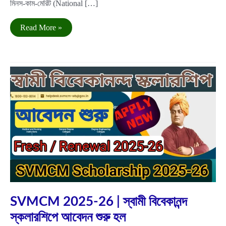
মিনস-কাম-মেরিট (National […]
NMMSE
Read More »
Scholarship
2026
|
স্কলারশিপ
৪৮০০০
টাকা!
আবেদন
শুরু
হল
Nov
30
2025
SVMCM 2025-26 | স্বামী বিবেকানন্দ
স্কলারশিপে আবেদন শুরু হল