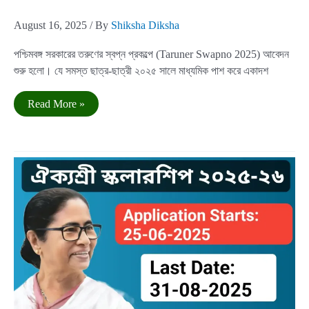
August 16, 2025
/ By
Shiksha Diksha
পশ্চিমবঙ্গ সরকারের তরুণের স্বপ্ন প্রকল্পে (Taruner Swapno 2025) আবেদন
শুরু হলো। যে সমস্ত ছাত্র-ছাত্রী ২০২৫ সালে মাধ্যমিক পাশ করে একাদশ
Taruner
Read More »
Swapno
|
তরুণের
স্বপ্ন
প্রকল্পে
১০
হাজার
টাকা
পাবে
ছাত্র-
ছাত্রীরা