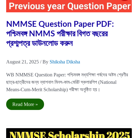
Aug
21
2025
NMMSE Question Paper PDF:
পশ্চিমবঙ্গ NMMS পরীক্ষার বিগত বছরের
প্রশ্মপত্র ডাউনলোড করুন
August 21, 2025
/ By
Shiksha Diksha
WB NMMSE Question Paper: পশ্চিমবঙ্গ মধ্যশিক্ষা পর্ষদের অষ্টম শ্রেণীর
ছাত্র-ছাত্রীদের জন্য ন্যাশনাল মিনস-কাম-মেরিট স্কলারশিপ (National
Means-Cum-Merit Scholarship) পরীক্ষা অনুষ্ঠিত হয়।
NMMSE
Read More »
Question
Paper
PDF:
পশ্চিমবঙ্গ
NMMS
পরীক্ষার
বিগত