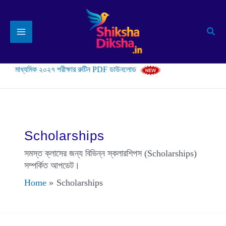
Skip
to
Sear
content
মাধ্যমিক ২০২৭ পরীক্ষার রুটিন PDF ডাউনলোড
Scholarships
সমস্ত ক্লাসের জন্য বিভিন্ন স্কলারশিপস (Scholarships)
সম্পর্কিত আপডেট।
Home
Scholarships