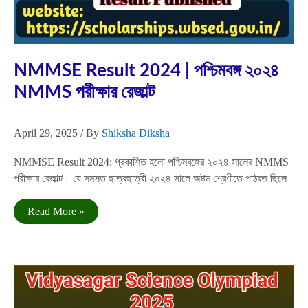
Question
Paper
Apr
29
2025
NMMSE Result 2024 | পশ্চিমবঙ্গ ২০২৪
NMMS পরীক্ষার রেজাল্ট
April 29, 2025
/ By
Shiksha Diksha
NMMSE Result 2024: প্রকাশিত হলো পশ্চিমবঙ্গের ২০২৪ সালের NMMS
পরীক্ষার রেজাল্ট। যে সমস্ত ছাত্রছাত্রী ২০২৪ সালে অষ্টম শ্রেণীতে পাঠরত ছিলে
NMMSE
Read More »
Result
2024
|
পশ্চিমবঙ্গ
২০২৪
NMMS
পরীক্ষার
রেজাল্ট