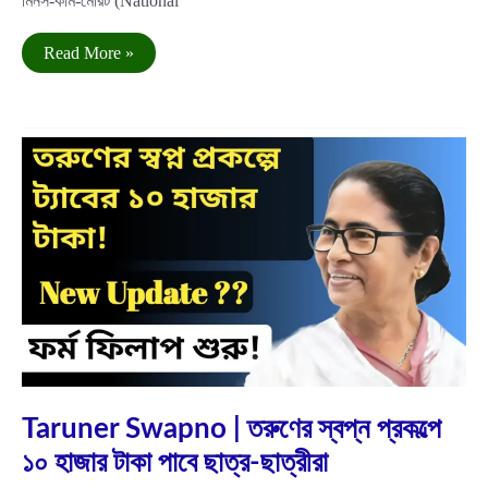
মিনস-কাম-মেরিট (National
NMMSE
Read More »
Scholarship
2025
–
Apply
Online,
Eligibility,
Syllabus,
Exam
Pattern
Aug
16
2025
Taruner Swapno | তরুণের স্বপ্ন প্রকল্পে
১০ হাজার টাকা পাবে ছাত্র-ছাত্রীরা