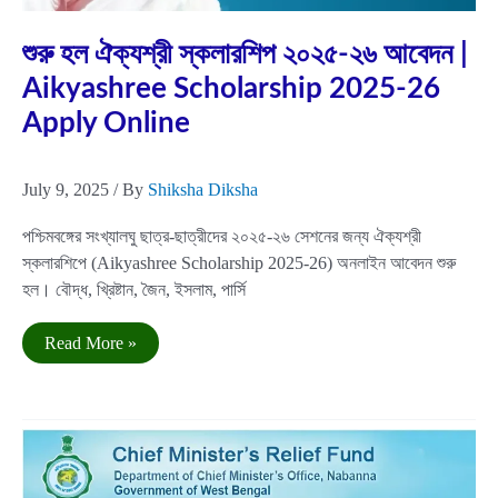
Jul
9
2025
শুরু হল ঐক্যশ্রী স্কলারশিপ ২০২৫-২৬ আবেদন |
Aikyashree Scholarship 2025-26
Apply Online
July 9, 2025
/ By
Shiksha Diksha
পশ্চিমবঙ্গের সংখ্যালঘু ছাত্র-ছাত্রীদের ২০২৫-২৬ সেশনের জন্য ঐক্যশ্রী
স্কলারশিপে (Aikyashree Scholarship 2025-26) অনলাইন আবেদন শুরু
হল। বৌদ্ধ, খ্রিষ্টান, জৈন, ইসলাম, পার্সি
শুরু
Read More »
হল
ঐক্যশ্রী
স্কলারশিপ
২০২৫-২৬
আবেদন
|
Aikyashree
Scholarship
2025-