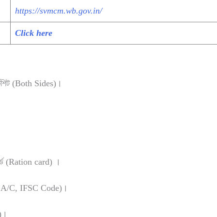
https://svmcm.wb.gov.in/
Click here
্কশিট (Both Sides)।
র্ড (Ration card) ।
ing A/C, IFSC Code)।
e)।