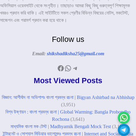
অফিসিয়াল ওয়েবসাইট থেকে সংগৃহীত। তাছাড়াও আমরা কিছু কিছু গুরুত্বপূর্ণ শিক্ষামূলক
খবরও প্রদান করি থাকি। এই সাইটটিতে সকল শ্রেণীর বিভিন্ন বিষয়ের নোটস, মকটেস্ট,
সাজেশন এবং পরামর্শ প্রদান করা হয়ে থাকে।
Follow us
Email:
shikshadiksha25@gmail.com
Facebook
WhatsApp
Telegram
Most Viewed Posts
বিজ্ঞান: আশীর্বাদ না অভিশাপঃ বাংলা প্রবন্ধ রচনা | Bigyan Ashirbad na Abhishap
(3,951)
বিশ্ব উষ্ণায়ন : বাংলা প্রবন্ধ রচনা | Global Warming: Bangla Probondho
Rochona
(3,641)
মাধ্যমিক বাংলা মক টেস্ট | Madhyamik Bengali Mock Test
(3,111)
ইন্টারনেট ও সোশ্যাল মিডিয়ার ভালোমন্দঃ প্রবন্ধ রচনা | Internet and Social Media