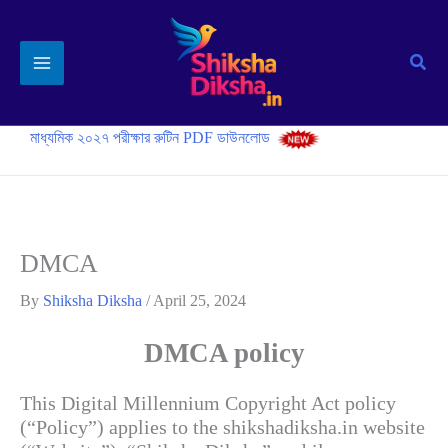
Skip
to
Sear
content
মাধ্যমিক ২০২৭ পরীক্ষার রুটিন PDF ডাউনলোড
DMCA
By
Shiksha Diksha
/
April 25, 2024
DMCA policy
This Digital Millennium Copyright Act policy
(“Policy”) applies to the shikshadiksha.in website