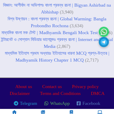
বিজ্ঞান: আশীর্বাদ না অভিশাপঃ বাংলা প্রবন্ধ রচনা | Bigyan Ashirbad na
Abhishap
(3,940)
বিশ্ব উষ্ণায়ন : বাংলা প্রবন্ধ রচনা | Global Warming: Bangla
Probondho Rochona
(3,634)
মাধ্যমিক বাংলা মক টেস্ট | Madhyamik Bengali Mock Test
(3,106)
ইন্টারনেট ও সোশ্যাল মিডিয়ার ভালোমন্দঃ প্রবন্ধ রচনা | Internet and Social
Media
(2,867)
মাধ্যমিক ইতিহাস প্রথম অধ্যায়ঃ ইতিহাসের ধারনা MCQ প্রশ্ন-উত্তর |
Madhyamik History Chapter 1 MCQ
(2,717)
About us
Contact us
Privacy policy
Disclaimer
Terms and Conditions
DMCA
Telegram
WhatsApp
Facebook
Copyright © 2026 Shiksha Diksha