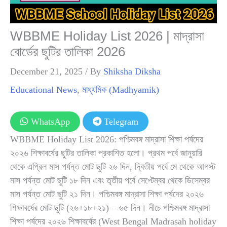
WBBME Holiday List 2026 | মাদ্রাসা
বোর্ডের ছুটির তালিকা 2026
December 21, 2025
/ By
Shiksha Diksha
Educational News
,
মাধ্যমিক (Madhyamik)
WhatsApp
Telegram
WBBME Holiday List 2026: পশ্চিমবঙ্গ মাদ্রাসা শিক্ষা পর্ষদের
২০২৬ শিক্ষাবর্ষের ছুটির তালিকা প্রকাশিত হলো। প্রথম পর্বে জানুয়ারি
থেকে এপ্রিল মাস পর্যন্ত মোট ছুটি ২৬ দিন, দ্বিতীয় পর্বে মে থেকে আগস্ট
মাস পর্যন্ত মোট ছুটি ১৮ দিন এবং তৃতীয় পর্বে সেপ্টেম্বর থেকে ডিসেম্বর
মাস পর্যন্ত মোট ছুটি ২১ দিন। পশ্চিমবঙ্গ মাদ্রাসা শিক্ষা পর্ষদের ২০২৬
শিক্ষাবর্ষের মোট ছুটি (২৬+১৮+২১) = ৬৫ দিন। নীচে পশ্চিমবঙ্গ মাদ্রাসা
শিক্ষা পর্ষদের ২০২৬ শিক্ষাবর্ষের (West Bengal Madrasah holiday