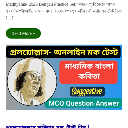
Madhyamik 2026 Bengali Practice Set: আজকে প্রতিবেদনে আগত
মাধ্যমিক পরীক্ষার্থীদের জন্য বাংলা বিষয়ের ওপর প্র্যাকটিস সেট অর্থাৎ মক টেস্ট তৈরি
[…]
মাধ্যমিক
Read More »
বাংলা
প্র্যাকটিস
সেট-
সাজেশন
২০২৬
|
Madhyamik
2026
Bengali
Practice
Set
Jul
25
2025