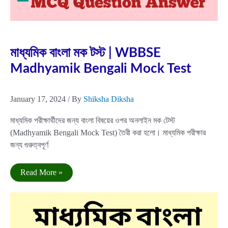
Jan
17
2024
মাধ্যমিক বাংলা মক টস্ট | WBBSE
Madhyamik Bengali Mock Test
January 17, 2024
/ By
Shiksha Diksha
মাধ্যমিক পরীক্ষার্থীদের জন্য বাংলা বিষয়ের ওপর অনলাইন মক টেস্ট
(Madhyamik Bengali Mock Test) তৈরী করা হলো। মাধ্যমিক পরীক্ষার
জন্য গুরুত্বপূর্ণ
মাধ্যমিক
Read More »
বাংলা
মক
টস্ট
|
WBBSE
Madhyamik