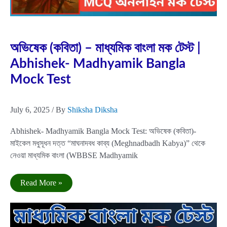
Jul
6
2025
অভিষেক (কবিতা) – মাধ্যমিক বাংলা মক টেস্ট |
Abhishek- Madhyamik Bangla
Mock Test
July 6, 2025
/ By
Shiksha Diksha
Abhishek- Madhyamik Bangla Mock Test: অভিষেক (কবিতা)-
মাইকেল মধুসূধন দত্ত “মাঘনাদবধ কাব্য (Meghnadbadh Kabya)” থেকে
নেওয়া মাধ্যমিক বাংলা (WBBSE Madhyamik
অভিষেক
Read More »
(কবিতা)
–
মাধ্যমিক
বাংলা
মক