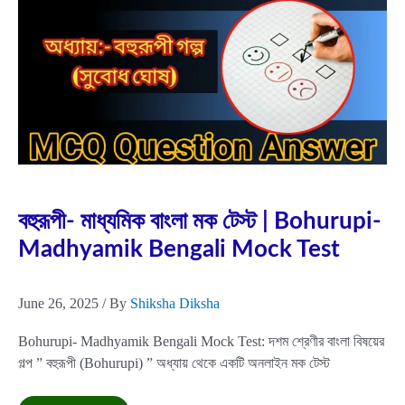
টেস্ট
|
Abhishek-
Madhyamik
Bangla
Mock
Test
Jun
26
2025
বহুরূপী- মাধ্যমিক বাংলা মক টেস্ট | Bohurupi-
Madhyamik Bengali Mock Test
June 26, 2025
/ By
Shiksha Diksha
Bohurupi- Madhyamik Bengali Mock Test: দশম শ্রেণীর বাংলা বিষয়ের
গল্প ” বহুরূপী (Bohurupi) ” অধ্যায় থেকে একটি অনলাইন মক টেস্ট