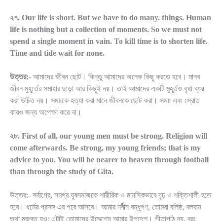
২৭. Our life is short. But we have to do many. things. Human
life is nothing but a collection of moments. So we must not
spend a single moment in vain. To kill time is to shorten life.
Time and tide wait for none.
উত্তর:-
আমাদের জীবন ছোট। কিন্তু আমাদের অনেক কিছু করতে হবে। মানব
জীবন মুহূর্তের সমাহার ছাড়া আর কিছুই নয়। তাই আমাদের একটি মুহূর্তও বৃথা ব্যয়
করা উচিত নয়। সময়কে হত্যা করা মানে জীবনকে ছোট করা। সময় এবং স্রোত
কারও জন্য অপেক্ষা করে না।
২৮. First of all, our young men must be strong. Religion will
come afterwards. Be strong, my young friends; that is my
advice to you. You will be nearer to heaven through football
than through the study of Gita.
উত্তর:- সর্বাগ্রে, সমগ্র যুবসমাজকে শারীরিক ও মানসিকভাবে দৃঢ় ও শক্তিশালী হতে
হবে। ধর্মের প্রসঙ্গ এর পরে আসবে। আমার নবীন বন্ধুগণ, তোমরা বলিষ্ঠ, বলবান
তথা মজবুত হও; এটাই তোমাদের উদ্দেশ্যে আমার উপদেশ। গীতাপাঠ নয়, বরং