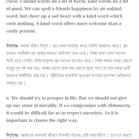
curse. Unkind words do a lot of harm, kind words do a lot
of good. We can spoil a friends happiness by an unkind
word, but cheer up a sad heart with a kind word which
costs nothing. A kind word offers more welcome than a
costly present.
উত্তরঃ-
কথার শক্তি বিপুল। শব্দ যেমন সাহায্য করে তেমনি আঘাতও করে। শব্দ
কখনও আশীর্বাদ হয় আবার কখনও অভিশাপ হয়ে ওঠে। নির্মম কথা যেমন অনেক
ক্ষতি করে তেমনি সৌজন্যমূলক শব্দ অনেক ভালোও করে। নির্মম কথার দ্বারা কোনো
বন্ধুর সুখ নষ্ট করা যায়, আবার ভালো কথা যার কোনো মূল্য লাগে না তার দ্বারা দুঃখী
হৃদয়কে উজ্জীবিত করা যায়। প্রীতিকর কথাবার্তা মূল্যবান উপহার অপেক্ষা অধিকতর
সমাদৃত হয়।
৯. We should try to prosper in life. But we should not give
up our sense of morality. If we compromise with dishonesty,
it would be difficult for us to respect ourselves. So it is
important to choose the right way.
উত্তরঃ-
আমাদের অবশ্যই জীবনে উন্নতি লাভের চেষ্টা করা উচিত। তবে তা করতে