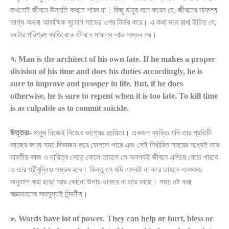
কখনোই জীবনে উন্নতি করতে পারব না। কিছু মানুষ মনে করেন যে, জীবনের সাফল্য
ভাগ্য অথবা আকস্মিক সুযোগ লাভের ওপর নির্ভর করে। এ কথা মনে রাখা উচিত যে,
কঠোর পরিশ্রম ব্যতিরেকে জীবনে সাফল্য লাভ সম্ভব নয়।
৭. Man is the architect of his own fate. If he makes a proper
division of his time and does his duties accordingly, he is
sure to improve and prosper in life. But, if he does
otherwise, he is sure to repent when it is too late. To kill time
is as culpable as to commit suicide.
উত্তরঃ-
মানুষ নিজেই নিজের ভাগ্যের রচয়িতা। একজন ব্যক্তি যদি তার প্রতিটি
কাজের জন্য সময় বিভাজন করে ফেলতে পারে এবং সেই নির্ধারিত সময়ের মধ্যেই তার
যাবতীয় কাজ ও দায়িত্ব সেড়ে ফেলে তাহলে সে অবশ্যই জীবনে এগিয়ে যেতে পারবে
ও তার শ্রীবৃদ্ধিও সম্ভব হবে। কিন্তু সে যদি এমনটা না করে তাহলে একসময়
অনুতাপ করা ছাড়া আর কোনো উপায় থাকবে না তার কাছে। সময় নষ্ট করা
আত্মহননের সমতুল্যই নিন্দনীয়।
৮. Words have lot of power. They can help or hurt, bless or