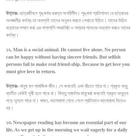
উত্তরঃ-
ছাত্রজীবনে শৃঙ্খলার গুরুত্ব অপরিসীম। শৃঙ্খলা প্রতিপালন যে ছাত্রদের
অলঙ্ঘনীয় কর্তব্য তা অবশ্যই তাদের অনুভব করতে শেখানো উচিত। তাদের উচিত
বড়োদের সম্মান করা এর পাশাপাশি সময়নিষ্ঠা ও সদাচার পালনের অভ্যাস করাও তাদের
কর্তব্য।
১২. Man is a social animal. He cannot live alone. No person
can be happy without having sincere friends. But selfish
persons fail to make real friend-ship. Because to get love you
must give love in return.
উত্তরঃ-
মানুষ হল সামাজিক জীব। সে কখনোই একা বাঁচতে পারে না। প্রকৃত বন্ধু
ব্যতীত কেউই সুখী হতে পারে না। কিন্তু স্বার্থপর মানুষেরা কখনোই প্রকৃত বন্ধুত্ব
গড়ে তুলতে পারে না। কারণ, ভালোবাসা পেতে গেলে প্রতিদানে ভালোবাসা দিতেও
হয়।
১৩. Newspaper reading has become an essential part of our
life. As we get up in the morning we wait eagerly for a daily