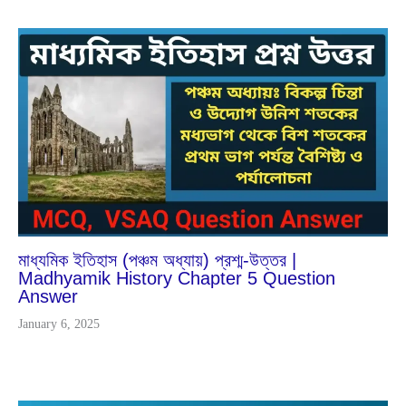
Dec
26
2024
মাধ্যমিক ইতিহাস (পঞ্চম অধ্যায়) প্রশ্ম-উত্তর |
Madhyamik History Chapter 5 Question
Answer
January 6, 2025