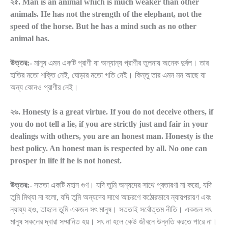
২৫. Man is an animal which is much weaker than other
animals. He has not the strength of the elephant, not the
speed of the horse. But he has a mind such as no other
animal has.
উত্তর:-
মানুষ এমন একটি প্রাণী যা অন্যান্য প্রাণীর তুলনায় অনেক দুর্বল। তার
হাতির মতো শক্তি নেই, ঘোড়ার মতো গতি নেই। কিন্তু তার এমন মন আছে যা
অন্য কোনও প্রাণীর নেই।
২৬. Honesty is a great virtue. If you do not deceive others, if
you do not tell a lie, if you are strictly just and fair in your
dealings with others, you are an honest man. Honesty is the
best policy. An honest man is respected by all. No one can
prosper in life if he is not honest.
উত্তর:-
সততা একটি মহান গুণ। যদি তুমি অন্যদের সাথে প্রতারণা না করো, যদি
তুমি মিথ্যা না বলো, যদি তুমি অন্যদের সাথে আচরণে কঠোরভাবে ন্যায়পরায়ণ এবং
ন্যায্য হও, তাহলে তুমি একজন সৎ মানুষ। সততাই সর্বোত্তম নীতি। একজন সৎ
মানুষ সকলের দ্বারা সম্মানিত হয়। সৎ না হলে কেউ জীবনে উন্নতি করতে পারে না।