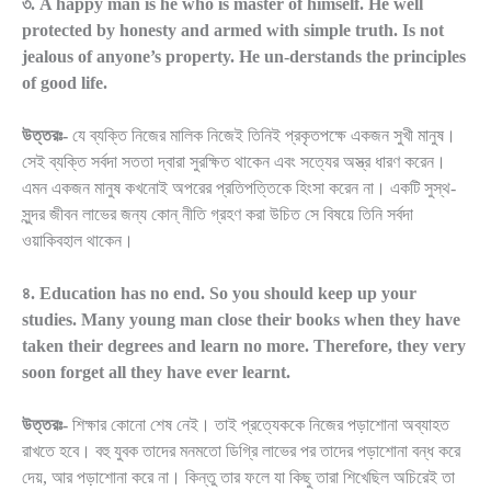
৩. A happy man is he who is master of himself. He well
protected by honesty and armed with simple truth. Is not
jealous of anyone’s property. He un-derstands the principles
of good life.
উত্তরঃ-
যে ব্যক্তি নিজের মালিক নিজেই তিনিই প্রকৃতপক্ষে একজন সুখী মানুষ।
সেই ব্যক্তি সর্বদা সততা দ্বারা সুরক্ষিত থাকেন এবং সত্যের অস্ত্র ধারণ করেন।
এমন একজন মানুষ কখনোই অপরের প্রতিপত্তিকে হিংসা করেন না। একটি সুস্থ-
সুন্দর জীবন লাভের জন্য কোন্ নীতি গ্রহণ করা উচিত সে বিষয়ে তিনি সর্বদা
ওয়াকিবহাল থাকেন।
৪. Education has no end. So you should keep up your
studies. Many young man close their books when they have
taken their degrees and learn no more. Therefore, they very
soon forget all they have ever learnt.
উত্তরঃ-
শিক্ষার কোনো শেষ নেই। তাই প্রত্যেককে নিজের পড়াশোনা অব্যাহত
রাখতে হবে। বহু যুবক তাদের মনমতো ডিগ্রি লাভের পর তাদের পড়াশোনা বন্ধ করে
দেয়, আর পড়াশোনা করে না। কিন্তু তার ফলে যা কিছু তারা শিখেছিল অচিরেই তা