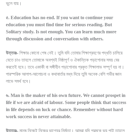
ভুলে যায়।
৫. Education has no end. If you want to continue your
education you must find time for serious reading. But
Solitary study. Is not enough. You can learn much more
through discussion and conversation with others.
উত্তরঃ-
শিক্ষার কোনো শেষ নেই। তুমি যদি তোমার শিক্ষাগ্রহণের পদ্ধতি চালিয়ে
যেতে চাও তাহলে তোমাকে অবশ্যই নিষ্ঠাপূর্ণ ও ঐকান্তিক পড়াশোনার সময় বের
করতেই হবে। তবে একাকী বা সঙ্গীহীন পড়াশোনায় প্রকৃত শিক্ষালাভ সম্পূর্ণ হয় না।
পারস্পরিক আলাপ-আলোচনা ও কথাবার্তার মধ্য দিয়ে তুমি অনেক বেশি গভীর জ্ঞান
লাভে সমর্থ হবে।
৬. Man is the maker of his own future. We cannot prospet in
life if we are afraid of labour. Some people think that success
in life depends on luck or chance. Remember without hard
work success in never attainable.
উত্তরঃ-
মানুষ নিজেই নিজের ভাগ্যের নির্মাতা। আমরা যদি শ্রমকে ভয় পাই তাহলে