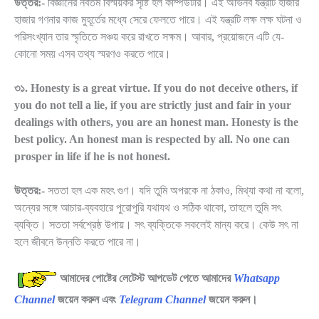
উত্তর:-
বিজ্ঞানের নবতম বিস্ময়কর সৃষ্টি হল কম্পিউটার। এই অভিনব যন্ত্রটি হাজার
হাজার গণনার কাজ মুহূর্তের মধ্যে সেরে ফেলতে পারে। এই যন্ত্রটি লক্ষ লক্ষ ঘটনা ও
পরিসংখ্যান তার স্মৃতিতে সঞ্চয় করে রাখতে সক্ষম। আবার, প্রয়োজনে এটি যে-
কোনো সময় এসব তথ্য স্মরণও করতে পারে।
৩১. Honesty is a great virtue. If you do not deceive others, if
you do not tell a lie, if you are strictly just and fair in your
dealings with others, you are an honest man. Honesty is the
best policy. An honest man is respected by all. No one can
prosper in life if he is not honest.
উত্তর:-
সততা হল এক মহৎ গুণ। যদি তুমি অপরকে না ঠকাও, মিথ্যা কথা না বলো,
অন্যের সঙ্গে আচার-ব্যবহারে পুরোপুরি যথাযথ ও সঠিক থাকো, তাহলে তুমি সৎ
ব্যক্তি। সততা সর্বশ্রেষ্ঠ উপায়। সৎ ব্যক্তিকে সকলেই মান্য করে। কেউ সৎ না
হলে জীবনে উন্নতি করতে পারে না।
আমাদের পোষ্টের লেটেস্ট আপডেট পেতে আমাদের
Whatsapp
Channel
জয়েন করুন এবং
Telegram Channel
জয়েন করুন।