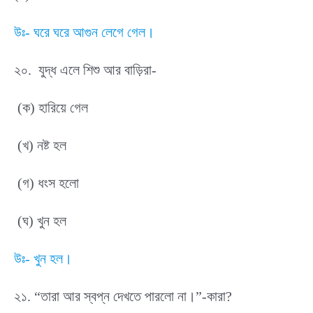
উঃ- ঘরে ঘরে আগুন লেগে গেল।
২০. যুদ্ধ এলে শিশু আর বাড়িরা-
(ক) হারিয়ে গেল
(খ) নষ্ট হল
(গ) ধংস হলো
(ঘ) খুন হল
উঃ- খুন হল।
২১. “তারা আর স্বপ্ন দেখতে পারলো না।”-কারা?