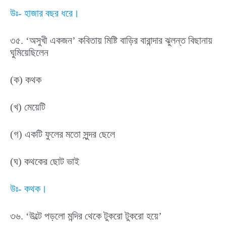
উঃ- হাজার বছর ধরে।
৩৫. ‘অসুখী একজন’ কবিতায় মিষ্টি বাড়ির বারান্দার ঝুলন্ত বিছানায়
ঘুমিয়েছিলেন
(ক) কথক
(খ) মেয়েটি
(গ) একটি ফুলের মতো সুন্দর ছেলে
(ঘ) কথকের ছোট ভাই
উঃ- কথক।
৩৬. ‘উল্টে পড়লো মন্দির থেকে টুকরো টুকরো হয়ে’