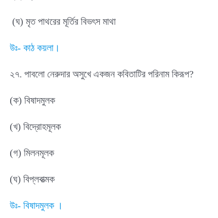
(ঘ) মৃত পাথরের মূর্তির বিভৎস মাথা
উঃ- কাঠ কয়লা।
২৭. পাবলো নেরুদার অসুখে একজন কবিতাটির পরিনাম কিরূপ?
(ক) বিষাদমুলক
(খ) বিদ্রোহমূলক
(গ) মিলনমূলক
(ঘ) বিপ্লবাত্মক
উঃ- বিষাদমুলক ।