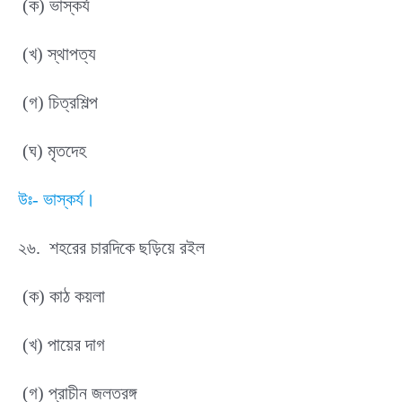
(ক) ভাস্কর্য
(খ) স্থাপত্য
(গ) চিত্রশিল্প
(ঘ) মৃতদেহ
উঃ- ভাস্কর্য।
২৬. শহরের চারদিকে ছড়িয়ে রইল
(ক) কাঠ কয়লা
(খ) পায়ের দাগ
(গ) প্রাচীন জলতরঙ্গ