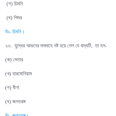
(গ) চিমনি
(ঘ) শিশুর
উঃ- চিমনি।
২৩. যুদ্ধের আগুনের দাবদাহে নষ্ট হয়ে গেল যে বাদ্যটি, তা হল-
(ক) সেতার
(খ) হারমোনিয়াম
(গ) বীণা
(ঘ) জলতরঙ্গ
উঃ- জলতরঙ্গ।