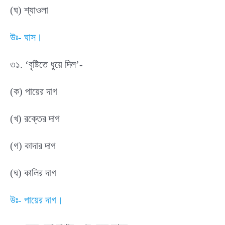
(ঘ) শ্যাওলা
উঃ- ঘাস।
৩১. ‘বৃষ্টিতে ধুয়ে দিল’-
(ক) পায়ের দাগ
(খ) রক্তের দাগ
(গ) কাদার দাগ
(ঘ) কালির দাগ
উঃ- পায়ের দাগ।