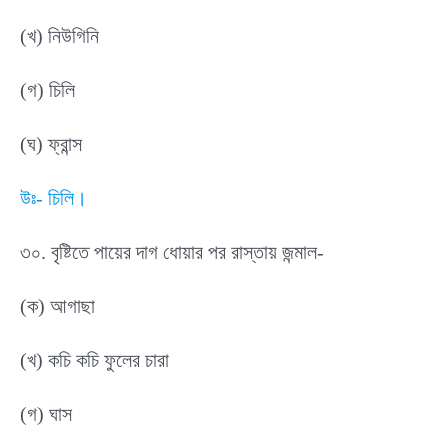
(খ) নিউগিনি
(গ) চিলি
(ঘ) ফ্রান্স
উঃ- চিলি।
৩০. বৃষ্টিতে পায়ের দাগ ধোয়ার পর রাস্তায় জন্মাল-
(ক) আগাছা
(খ) কচি কচি ফুলের চারা
(গ) ঘাস