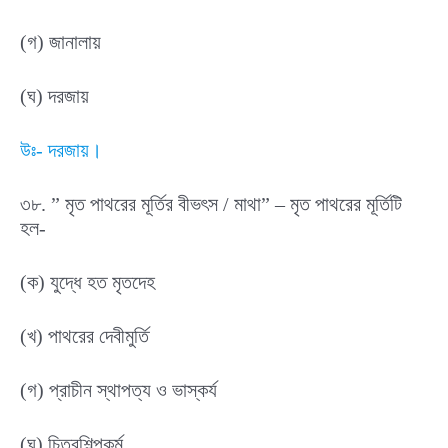
(গ) জানালায়
(ঘ) দরজায়
উঃ- দরজায়।
৩৮. ” মৃত পাথরের মূর্তির বীভৎস / মাথা” – মৃত পাথরের মূর্তিটি
হল-
(ক) যুদ্ধে হত মৃতদেহ
(খ) পাথরের দেবীমুর্তি
(গ) প্রাচীন স্থাপত্য ও ভাস্কর্য
(ঘ) চিত্রশিল্পকর্ম