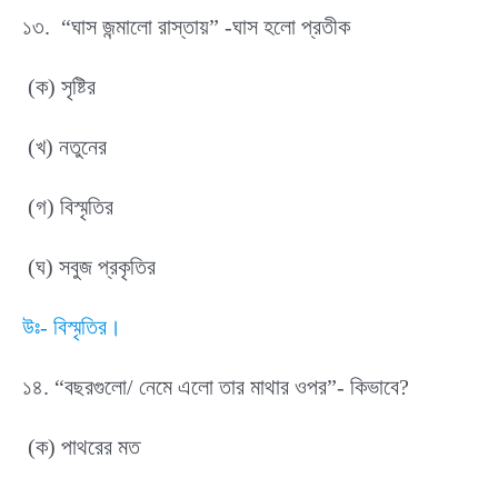
১৩. “ঘাস জন্মালো রাস্তায়” -ঘাস হলো প্রতীক
(ক) সৃষ্টির
(খ) নতুনের
(গ) বিস্মৃতির
(ঘ) সবুজ প্রকৃতির
উঃ- বিস্মৃতির।
১৪. “বছরগুলো/ নেমে এলো তার মাথার ওপর”- কিভাবে?
(ক) পাথরের মত