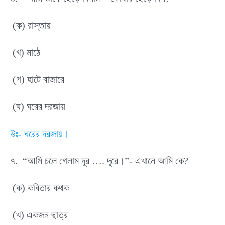
(ক) রাস্তায়
(খ) মাঠে
(গ) হাটে বাজারে
(ঘ) ঘরের দরজায়
উঃ- ঘরের দরজায়।
৭. “আমি চলে গেলাম দূর …. দূরে।”- এখানে আমি কে?
(ক) কবিতার কথক
(খ) একজন ছাত্র