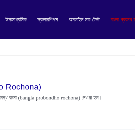
উচ্চমাধ্যমিক
স্কলারশিপস
অনলাইন মক টেস্ট
বাংলা প্রবন্ধ 
dho Rochona)
লা প্রবন্ধ রচনা (bangla probondho rochona) দেওয়া হল।