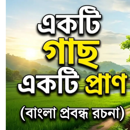
বাংলা
প্রবন্ধ
রচনা
|
Environmental
polution
and
its
remedies