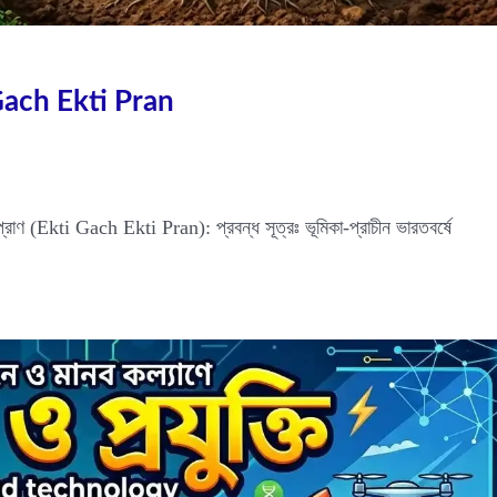
ti Gach Ekti Pran
ণ (Ekti Gach Ekti Pran): প্রবন্ধ সূত্রঃ ভূমিকা-প্রাচীন ভারতবর্ষে