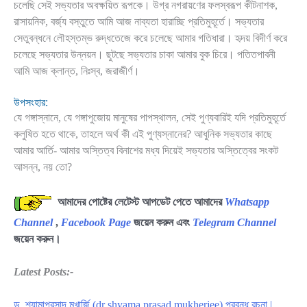
চলেছি সেই সভ্যতার অবক্ষয়িত রূপকে। উগ্র নগরায়ণের ফলস্বরূপ কীটনাশক,
রাসায়নিক, বর্জ্য বস্তুতে আমি আজ নাব্যতা হারাচ্ছি প্রতিমুহূর্তে। সভ্যতার
সেতুবন্ধনে লৌহস্তম্ভ রুদ্ধতেজে করে চলেছে আমার গতিধারা। হৃদয় বিদীর্ণ করে
চলেছে সভ্যতার উন্নয়ন। ছুটছে সভ্যতার চাকা আমার বুক চিরে। পতিতপাবনী
আমি আজ ক্লান্ত, নিঃস্ব, জরাজীর্ণ।
উপসংহার:
যে গঙ্গাস্নানে, যে গঙ্গাপুজোয় মানুষের পাপস্থালন, সেই পুণ্যবারিই যদি প্রতিমুহূর্তে
কলুষিত হতে থাকে, তাহলে অর্থ কী এই পুণ্যস্নানের? আধুনিক সভ্যতার কাছে
আমার আর্তি- আমার অস্তিত্ব বিনাশের মধ্য দিয়েই সভ্যতার অস্তিত্বের সংকট
আসন্ন, নয় তো?
আমাদের পোষ্টের লেটেস্ট আপডেট পেতে আমাদের
Whatsapp
Channel
,
Facebook Page
জয়েন করুন এবং
Telegram Channel
জয়েন করুন।
Latest Posts:-
ড. শ্যামাপ্রসাদ মুখার্জি (dr shyama prasad mukherjee) প্রবন্ধ রচনা |