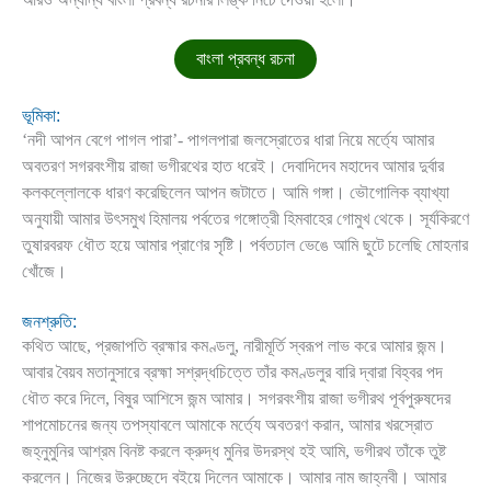
বাংলা প্রবন্ধ রচনা
ভূমিকা:
‘নদী আপন বেগে পাগল পারা’- পাগলপারা জলস্রোতের ধারা নিয়ে মর্ত্যে আমার
অবতরণ সগরবংশীয় রাজা ভগীরথের হাত ধরেই। দেবাদিদেব মহাদেব আমার দুর্বার
কলকল্লোলকে ধারণ করেছিলেন আপন জটাতে। আমি গঙ্গা। ভৌগোলিক ব্যাখ্যা
অনুযায়ী আমার উৎসমুখ হিমালয় পর্বতের গঙ্গোত্রী হিমবাহের গোমুখ থেকে। সূর্যকিরণে
তুষারবরফ ধৌত হয়ে আমার প্রাণের সৃষ্টি। পর্বতঢাল ভেঙে আমি ছুটে চলেছি মোহনার
খোঁজে।
জনশ্রুতি:
কথিত আছে, প্রজাপতি ব্রহ্মার কমণ্ডলু, নারীমূর্তি স্বরূপ লাভ করে আমার জন্ম।
আবার বৈয়ব মতানুসারে ব্রহ্মা সশ্রদ্ধচিত্তে তাঁর কমণ্ডলুর বারি দ্বারা বিহ্বর পদ
ধৌত করে দিলে, বিষুর আশিসে জন্ম আমার। সগরবংশীয় রাজা ভগীরথ পূর্বপুরুষদের
শাপমোচনের জন্য তপস্যাবলে আমাকে মর্ত্যে অবতরণ করান, আমার খরস্রোত
জহ্নুমুনির আশ্রম বিনষ্ট করলে ক্রুদ্ধ মুনির উদরস্থ হই আমি, ভগীরথ তাঁকে তুষ্ট
করলেন। নিজের উরুচ্ছেদে বইয়ে দিলেন আমাকে। আমার নাম জাহ্নবী। আমার