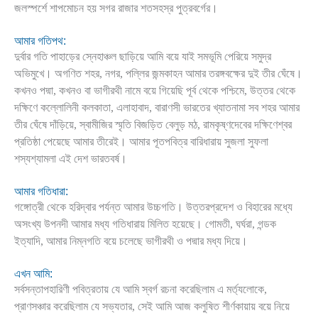
জলস্পর্শে শাপমোচন হয় সগর রাজার শতসহস্র পুত্রবর্গের।
আমার গতিপথ:
দুর্বার গতি পাহাড়ের স্নেহাঞ্চল ছাড়িয়ে আমি বয়ে যাই সমভূমি পেরিয়ে সমুদ্র
অভিমুখে। অগণিত শহর, নগর, পল্লির জন্মকাহন আমার তরঙ্গবক্ষের দুই তীর ঘেঁষে।
কখনও পদ্মা, কখনও বা ভাগীরথী নামে বয়ে গিয়েছি পূর্ব থেকে পশ্চিমে, উত্তর থেকে
দক্ষিণে কল্লোলিনী কলকাতা, এলাহাবাদ, বারাণসী ভারতের খ্যাতনামা সব শহর আমার
তীর ঘেঁষে দাঁড়িয়ে, স্বামীজির স্মৃতি বিজড়িত বেলুড় মঠ, রামকৃষ্ণদেবের দক্ষিণেশ্বর
প্রতিষ্ঠা পেয়েছে আমার তীরেই। আমার পূতপবিত্র বারিধারায় সুজলা সুফলা
শস্যশ্যামলা এই দেশ ভারতবর্ষ।
আমার গতিধারা:
গঙ্গোত্রী থেকে হরিদ্বার পর্যন্ত আমার উচ্চগতি। উত্তরপ্রদেশ ও বিহারের মধ্যে
অসংখ্য উপনদী আমার মধ্য গতিধারায় মিলিত হয়েছে। গোমতী, ঘর্ঘরা, গন্ডক
ইত্যাদি, আমার নিম্নগতি বয়ে চলেছে ভাগীরথী ও পদ্মার মধ্য দিয়ে।
এখন আমি:
সর্বসন্তাপহারিণী পবিত্রতায় যে আমি স্বর্গ রচনা করেছিলাম এ মর্ত্যলোকে,
প্রাণসঞ্চার করেছিলাম যে সভ্যতার, সেই আমি আজ কলুষিত শীর্ণকায়ায় বয়ে নিয়ে