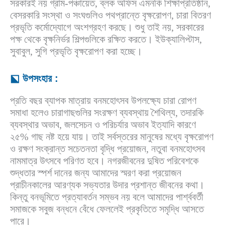
সরকারই নয় গ্রাম-পঞ্চায়েত, ব্লক অফিস এমনকি শিক্ষাপ্রতিষ্ঠান,
বেসরকারি সংস্থা ও সংঘগুলিও পথপ্রান্তে বৃক্ষরোপণ, চারা বিতরণ
প্রভৃতি কর্মোদ্যোগে অংশগ্রহণ করছে। শুধু তাই নয়, সরকারের
পক্ষ থেকে বৃক্ষনির্ভর শিল্পগুলিকে রক্ষিত করতে। ইউক্যালিপ্টাস,
সুবাবুল, সুগি প্রভৃতি বৃক্ষরোপণ করা হচ্ছে।
⬕ উপসংহার :
প্রতি বছর ব্যাপক মাত্রায় বনমহোৎসব উপলক্ষ্যে চারা রোপণ
সমাধা হলেও চারাগাছগুলির সংরক্ষণ ব্যবস্থায় শৈথিল্য, তদারকি
ব্যবস্থার অভাব, জলসেচন ও পরিচর্যার অভাব ইত্যাদি কারণে
২৫% গাছ নষ্ট হয়ে যায়। তাই সর্বস্তরের মানুষের মধ্যে বৃক্ষরোপণ
ও রক্ষণ সংক্রান্ত সচেতনতা বৃদ্ধি প্রয়োজন, নতুবা বনমহোৎসব
নামমাত্র উৎসবে পরিণত হবে। নগরজীবনের দুষিত পরিবেশকে
শুদ্ধতার স্পর্শ দানের জন্য আমাদের স্মরণ করা প্রয়োজন
প্রাচীনকালের আরণ্যক সভ্যতার উদার প্রশান্ত জীবনের কথা।
কিন্তু বনভূমিতে প্রত্যাবর্তন সম্ভব নয় বলে আমাদের পার্শ্ববর্তী
সমাজকে সবুজ বন্ধনে বেঁধে ফেললেই প্রকৃতিতে সমৃদ্ধি আসতে
পারে।