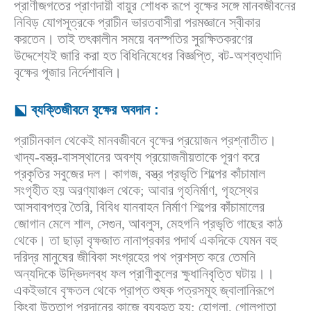
প্রাণীজগতের প্রাণদায়ী বায়ুর শোধক রূপে বৃক্ষের সঙ্গে মানবজীবনের
নিবিড় যোগসূত্রকে প্রাচীন ভারতবাসীরা পরমজ্ঞানে স্বীকার
করতেন। তাই তৎকালীন সময়ে বনস্পতির সুরক্ষিতকরণের
উদ্দেশ্যেই জারি করা হত বিধিনিষেধের বিজ্ঞপ্তি, বট-অশ্বত্থাদি
বৃক্ষের পূজার নির্দেশাবলি।
⬕ ব্যক্তিজীবনে বৃক্ষের অবদান :
প্রাচীনকাল থেকেই মানবজীবনে বৃক্ষের প্রয়োজন প্রশ্নাতীত।
খাদ্য-বস্ত্র-বাসস্থানের অবশ্য প্রয়োজনীয়তাকে পূরণ করে
প্রকৃতির সবুজের দল। কাগজ, বস্ত্র প্রভৃতি শিল্পের কাঁচামাল
সংগৃহীত হয় অরণ্যাঞ্চল থেকে; আবার গৃহনির্মাণ, গৃহস্থের
আসবাবপত্র তৈরি, বিবিধ যানবাহন নির্মাণ শিল্পের কাঁচামালের
জোগান মেলে শাল, সেগুন, আবলুস, মেহগনি প্রভৃতি গাছের কাঠ
থেকে। তা ছাড়া বৃক্ষজাত নানাপ্রকার পদার্থ একদিকে যেমন বহু
দরিদ্র মানুষের জীবিকা সংগ্রহের পথ প্রশস্ত করে তেমনি
অন্যদিকে উদ্ভিদলব্ধ ফল প্রাণীকুলের ক্ষুধানিবৃত্তি ঘটায়।।
একইভাবে বৃক্ষতল থেকে প্রাপ্ত শুষ্ক পত্রসমূহ জ্বালানিরূপে
কিংবা উত্তাপ প্রদানের কাজে ব্যবহৃত হয়; হোগলা, গোলপাতা