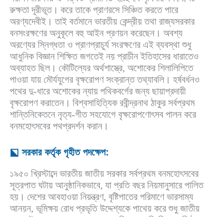
রুক্ষতা দূরীভূত। করে তাকে প্রাণরসে সিঞ্চিত করতে পারে
অরণ্যদেবীই। তাই বর্তমানে ভারতীয় কেন্দ্রীয় তথা রাজ্যসরকার
বনসংরক্ষণের অনুকূলে বহু আইন প্রণয়ন করেছেন। অবশ্য
অরণ্যের স্নিগ্ধতা ও প্রাণপ্রাচুর্য সংরক্ষণের এই ব্যবস্থা শুধু
আধুনিক বিজ্ঞান শিক্ষিত জগতেই নয় প্রাচীন ইতিহাসের ধারাতেও
অব্যাহত ছিল। কৌটিল্যের অর্থশাস্ত্রে, অশোকের শিলালিপিতে
পাওয়া যায় মৌর্যযুগের বৃক্ষরোপণ সংক্রান্ত তথ্যাবলি। হর্ষবর্ধনও
পথের দু-ধারে অশোকের ন্যায় পথিকবর্গের জন্য ছায়াপ্রদায়ী
বৃক্ষরোপণ করাতেন। বিশ্বসাহিত্যিক রবীন্দ্রনাথ ঠাকুর সর্বপ্রথম
শান্তিনিকেতনে নৃত্য-গীত সহযোগে বৃক্ষরোপণোৎসব পালন করে
বনমহোৎসবের পথপ্রদর্শন করান।
⬕ সরকার কর্তৃক গৃহীত পদক্ষেপ:
১৯৫০ খ্রিস্টাব্দে ভারতীয় জাতীয় সরকার সর্বপ্রথম বনমহোৎসবের
সূত্রপাত ঘটায় আনুষ্ঠানিকভাবে, যা প্রতি বছর নিয়মানুসারে পালিত
হয়। দেশের আবহাওয়া নিয়ন্ত্রণ, বৃষ্টিপাতের পরিমাণে ভারসাম্য
আনয়ন, ভূমিক্ষয় রোধ প্রভৃতি উদ্দেশ্যকে পাথেয় করে শুধু জাতীয়