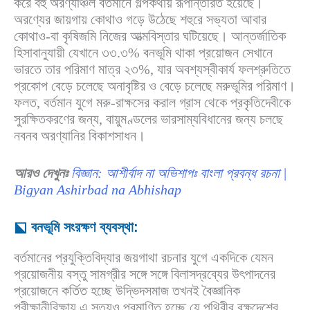
করে বহু অরণ্যাঞ্চল বর্তমানে গল্পকথায় রূপান্তরিত হয়েছে।
অরণ্যের জায়গায় কোথাও গড়ে উঠেছে শহুরে সভ্যতা আবার
কোথাও-বা কৃষিজমি নিজের আত্মবিস্তার ঘটিয়েছে। আন্তর্জাতিক
হিসাবানুযায়ী যেখানে ৩৩.৩% বনভূমি থাকা প্রয়োজন সেখানে
ভারতে তার পরিমাণ মাত্র ২৩%, যার অবশ্যস্বীকার্য ফলশ্রুতিতে
প্রকোপ বেড়ে চলেছে অনাবৃষ্টির ও বেড়ে চলেছে মরুভূমির পরিমাণ।
ফলত, বর্তমান যুগে মরু-রাক্ষসের করাল গ্রাস থেকে প্রকৃতিদেবীকে
সুরক্ষিতকরণের জন্য, বায়ুমণ্ডলের ভারসাম্যবিধানের জন্য চলছে
নবনব অরণ্যানির বিকাশসাধন।
আরও দেখুনঃ
বিজ্ঞান: আশীর্বাদ না অভিশাপঃ বাংলা প্রবন্ধ রচনা |
Bigyan Ashirbad na Abhishap
⬕ বনভূমি সংরক্ষণ ব্যবস্থা:
বর্তমানের প্রযুক্তিবিদ্যার জয়গাথা রচনার যুগে একদিকে যেমন
প্রয়োজনীয় বস্তু সামগ্রীর সঙ্গে সঙ্গে বিলাসদ্রব্যের উৎপাদনের
প্রয়োজনে কর্তিত হচ্ছে উদ্ভিদসমাজ তখনই বৈজ্ঞানিক
পরীক্ষানীরিক্ষায় এ সত্যও প্রমাণিত হচ্ছে যে পৃথিবীর বক্ষদেশের