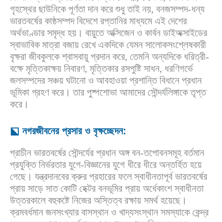
গৃহস্থের ছাউনিকে পূর্ণতা দান করে শুধু তাই নয়, বনজসম্পদ-ধন্য
ভারতবর্ষের কাষ্ঠসম্পদ বিদেশে রপ্তানির মাধ্যমে এই দেশের
অর্থভাণ্ডার সমৃদ্ধ হয়। বায়ুতে অক্সিজেন ও কার্বন ডাইঅক্সাইডের
স্বাভাবিক মাত্রা বজায় রেখে একদিকে যেমন সালোকসংশ্লেষকারী
বৃক্ষরা জীবকুলকে শ্বাসবায়ু প্রদান করে, তেমনি অন্যদিকে ধরিত্রী-
বক্ষে মৃত্তিকাক্ষয় নিবারণ, মৃত্তিকার রসপুষ্টি সাধন, ধরণিগর্ভে
জলসম্পদের সঞ্চয় ঘটানো ও আবহাওয়া প্রশান্তি বিধানে প্রধান
ভূমিকা গ্রহণ করে। তার পুষ্পশোভা আমাদের সৌন্দর্যলিঙ্গাকে তৃপ্ত
করে।
⬕ নগরজীবনের প্রসার ও বৃক্ষচ্ছেদন:
প্রাচীন ভারতবর্ষের সৌন্দর্যের প্রধান অঙ্গ বন-তপোবনসমূহ বর্তমান
প্রযুক্তি নির্ভরতার যুগে-বিজ্ঞানের যুগে ধীরে ধীরে অন্তর্হিত হয়ে
গেছে। যন্ত্রদানবের ক্রুর প্রহারের ফলে স্বাধীনতাপূর্ব ভারতবর্ষের
প্রায় সাড়ে সাত কোটি হেক্টর বনভূমির প্রায় অর্ধেকাংশ স্বাধীনতা
উত্তরকালে বহুকষ্টে নিজের অস্তিত্ব রক্ষায় সমর্থ হয়েছে।
ক্রমবর্ধমান জনসংখ্যার বাসস্থান ও খাদ্যসংস্থান সমস্যাকে কেন্দ্র