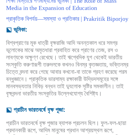
শিক্ষা বিস্তারে গণমাধ্যমের ভূমিকা | The Role of Mass
Media in the Expansion of Education
প্রাকৃতিক বিপর্যয়—সমস্যা ও প্রতিকার | Prakritik Biporjoy
⬕ ভূমিকা:
বিশ্বপ্রাণের মূক ধাত্রী বৃক্ষরাজি আদি অনন্তকাল ধরে সমগ্র
ভূলোকের মাঝে অমৃতধারা প্রবাহিত করে প্রাণের তেজ, রস ও
লাবণ্যকে অক্ষুণ্ণ রেখেছে। তাই ঋগ্বেদিক যুগ থেকেই ভারতীয়
সংস্কৃতি করুণারূপী তরুদলকে কখনও বিনম্র কৃতজ্ঞতায়, ভক্তিনম্র
চিত্তে বন্দনা করে গেছে আবার কখনো-বা তাকে গ্রহণ করেছে পরম
বন্ধুজ্ঞানে। প্রাকৃতিক ভারসাম্য রক্ষাকারী উদ্ভিদসমূহের সঙ্গে
মানবসভ্যতার নিবিড় বন্ধন তাই দ্যুলোক সৃষ্টির সমকালীন। তাই
বৃক্ষবন্দনা ভারতীয় সংস্কৃতির উল্লেখযোগ্য বৈশিষ্ট্য।
⬕ প্রাচীন ভারতবর্ষে বৃক্ষ পূজা:
প্রাচীন ভারতবর্ষে বৃক্ষ পূজার ব্যাপক প্রচলন ছিল। ফুল-ফল-ছায়া
প্রদানকারী রূপে, আদিম মানুষের প্রধান আশ্রয়স্থল রূপে,