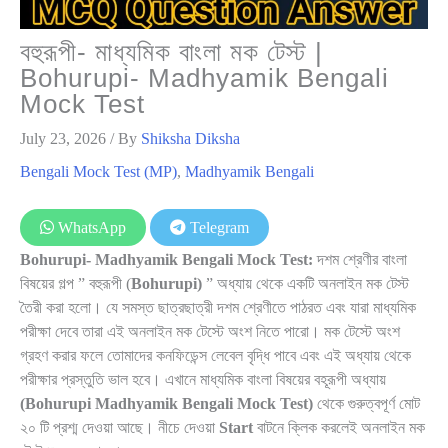
বহুরূপী- মাধ্যমিক বাংলা মক টেস্ট |
Bohurupi- Madhyamik Bengali
Mock Test
July 23, 2026
/ By
Shiksha Diksha
Bengali Mock Test (MP)
,
Madhyamik Bengali
WhatsApp
Telegram
Bohurupi- Madhyamik Bengali Mock Test:
দশম শ্রেণীর বাংলা
বিষয়ের গল্প ” বহুরূপী (
Bohurupi)
” অধ্যায় থেকে একটি অনলাইন মক টেস্ট
তৈরী করা হলো। যে সমস্ত ছাত্রছাত্রী দশম শ্রেণীতে পাঠরত এবং যারা মাধ্যমিক
পরীক্ষা দেবে তারা এই অনলাইন মক টেস্টে অংশ নিতে পারো। মক টেস্টে অংশ
গ্রহণ করার ফলে তোমাদের কনফিডেন্স লেবেল বৃদ্ধি পাবে এবং এই অধ্যায় থেকে
পরীক্ষার প্রস্তুতি ভাল হবে। এখানে মাধ্যমিক বাংলা বিষয়ের বহূরূপী অধ্যায়
(Bohurupi Madhyamik Bengali Mock Test)
থেকে গুরুত্বপূর্ণ মোট
২০ টি প্রশ্ম দেওয়া আছে। নীচে দেওয়া
Start
বাটনে ক্লিক করলেই অনলাইন মক