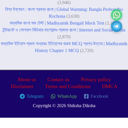
(3,946)
বিশ্ব উষ্ণায়ন : বাংলা প্রবন্ধ রচনা | Global Warming: Bangla Probondho
Rochona
(3,638)
মাধ্যমিক বাংলা মক টেস্ট | Madhyamik Bengali Mock Test
(3,109)
ইন্টারনেট ও সোশ্যাল মিডিয়ার ভালোমন্দঃ প্রবন্ধ রচনা | Internet and Social Media
(2,870)
মাধ্যমিক ইতিহাস প্রথম অধ্যায়ঃ ইতিহাসের ধারনা MCQ প্রশ্ন-উত্তর | Madhyamik
History Chapter 1 MCQ
(2,720)
About us
Contact us
Privacy policy
Disclaimer
Terms and Conditions
DMCA
Telegram
WhatsApp
Facebook
Copyright © 2026 Shiksha Diksha
Home
শিক্ষার খবর
প্রবন্ধ রচনা
মক টেস্ট