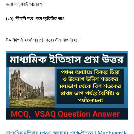
হলো শান্তাবাই ভালেরাও।
(১২) ‘দীপালি সংঘ’ কবে প্রতিষ্ঠিত হয়?
উঃ- ‘দিপালী সংঘ’ প্রতিষ্ঠা করেন লীলা নাগ (রায়)।
মাধ্যমিক ইতিহাস (পঞ্চম অধ্যায়) প্রশ্ম-উত্তর | Madhyamik