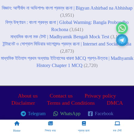
বিজ্ঞান: আশীর্বাদ না অভিশাপঃ বাংলা প্রবন্ধ রচনা | Bigyan Ashirbad na Abhishap
(3,951)
বিশ্ব উষ্ণায়ন : বাংলা প্রবন্ধ রচনা | Global Warming: Bangla Probondho
Rochona
(3,641)
মাধ্যমিক বাংলা মক টেস্ট | Madhyamik Bengali Mock Test
(3,110)
ইন্টারনেট ও সোশ্যাল মিডিয়ার ভালোমন্দঃ প্রবন্ধ রচনা | Internet and Social Media
(2,873)
মাধ্যমিক ইতিহাস প্রথম অধ্যায়ঃ ইতিহাসের ধারনা MCQ প্রশ্ন-উত্তর | Madhyamik
History Chapter 1 MCQ
(2,720)
About us
Contact us
Privacy policy
Disclaimer
Terms and Conditions
DMCA
Telegram
WhatsApp
Facebook
Copyright © 2026 Shiksha Diksha
Home
শিক্ষার খবর
প্রবন্ধ রচনা
মক টেস্ট