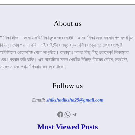
About us
" শিক্ষা দীক্ষা " হলো একটি শিক্ষামূলক ওয়েবসাইট। আমরা শিক্ষা এবং স্কলারশিপ সম্পকৃিত
বিভিন্ন তথ্য প্রদান করি। এই সাইটের সমস্ত স্কলারশিপ সংক্রান্ত তথ্য সংশ্লিষ্ট
অফিসিয়াল ওয়েবসাইট থেকে সংগৃহীত। তাছাড়াও আমরা কিছু কিছু গুরুত্বপূর্ণ শিক্ষামূলক
খবরও প্রদান করি থাকি। এই সাইটটিতে সকল শ্রেণীর বিভিন্ন বিষয়ের নোটস, মকটেস্ট,
সাজেশন এবং পরামর্শ প্রদান করা হয়ে থাকে।
Follow us
Email:
shikshadiksha25@gmail.com
Facebook
WhatsApp
Telegram
Most Viewed Posts