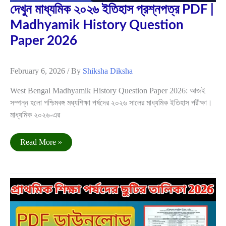
দেখুন মাধ্যমিক ২০২৬ ইতিহাস প্রশ্নপত্র PDF |
Madhyamik History Question
Paper 2026
February 6, 2026
/ By
Shiksha Diksha
West Bengal Madhyamik History Question Paper 2026: আজই
সম্পন্ন হলো পশ্চিমবঙ্গ মধ্যশিক্ষা পর্ষদের ২০২৬ সালের মাধ্যমিক ইতিহাস পরীক্ষা।
মাধ্যমিক ২০২৬-এর
দেখুন
Read More »
মাধ্যমিক
২০২৬
ইতিহাস
প্রশ্নপত্র
PDF
Dec
|
23
Madhyamik
History
Question
2025
Paper