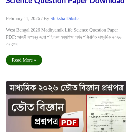
Science Question Paper Download
February 11, 2026
/ By
Shiksha Diksha
West Bengal 2026 Madhyamik Life Science Question Paper
PDF: আজই সম্পন্ন হলো পশ্চিমবঙ্গ মধ্যশিক্ষা পর্ষদ পরিচালিত মাধ্যমিক ২০২৬
এর শেষ
মাধ্যমিক
Read More »
২০২৬
জীবন
বিজ্ঞান
প্রশ্নপত্র-
PDF
Feb
ডাউনলোড
10
|
2026
Madhyamik
2026
Life
Science
Question
Paper
Download