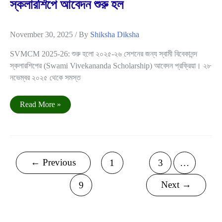
স্কলারশিপে আবেদন শুরু হল
November 30, 2025
/ By
Shiksha Diksha
SVMCM 2025-26: শুরু হলো ২০২৫-২৬ সেশনের জন্য স্বামী বিবেকানন্দ
স্কলারশিপের (Swami Vivekananda Scholarship) আবেদন প্রক্রিয়া। ২৮
নভেম্বর ২০২৫ থেকে সমস্ত
SVMCM
Read More »
2025-
26
|
স্বামী
বিবেকানন্দ
স্কলারশিপে
আবেদন
←
Previous
1
2
3
…
শুরু
হল
Next
→
9