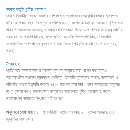
সরকার কর্তৃক গৃহীত পদক্ষেপ:
১৯৫০ খ্রিস্টাব্দে ভারত সরকার সর্বপ্রথম বনমহোৎসবের আনুষ্ঠানিকভাবে সূত্রপাত
ঘটায়, যা প্রতি বছর নিয়মানুসারে পালিত হয়। দেশের আবহাওয়া নিয়ন্ত্রণ, বৃষ্টিপাতের
পরিমাণে ভারসাম্য আনয়ন, ভূমিক্ষয় রোধ প্রভৃতি উদ্দেশ্যকে পাথেয় করে শুধু জাতীয়
সরকারই নয় গ্রামপঞ্চায়েত, ব্লক অফিস এমনকি শিক্ষাপ্রতিষ্ঠান, বেসরকারি
সংস্থাগুলিও পথপ্রান্তে বৃক্ষরোপণ, চারা বিতরণ প্রভৃতি কর্মোদ্যোগে অংশগ্রহণ
করছে।
উপসংহার:
প্রতি বছর বনমহোৎসব উপলক্ষ্যে ব্যাপক মাত্রায় চারা রোপণ করা হলেও
চারাগাছগুলির সংরক্ষণ ব্যবস্থায় শৈথিল্য, তদারকি ব্যবস্থার অভাব, জলসেচন ও
পরিচর্যার অভাব ইত্যাদি কারণে ২৫% গাছ নষ্ট হয়ে যায়। তাই সর্বস্তরের মানুষের
মধ্যে বৃক্ষরোপণ ও বৃক্ষসংরক্ষণ সংক্রান্ত সচেতনতা বৃদ্ধি প্রয়োজন, নতুবা
বনমহোৎসব নামমাত্র উৎসবে পরিণত হবে।
অনুসরণে লেখা যায় :
১। মানবজীবনে গাছের প্রভাব, ২। বৃক্ষের অবদান, ৩।
প্রকৃতির অঙ্গ বৃক্ষ।