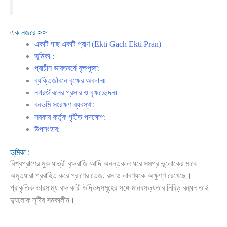
এক নজরে >>
একটি গাছ একটি প্রাণ (Ekti Gach Ekti Pran)
ভূমিকা :
প্রাচীন ভারতবর্ষে বৃক্ষপূজা:
ব্যক্তিজীবনে বৃক্ষের অবদানঃ
নগরজীবনের প্রসার ও বৃক্ষচ্ছেদনঃ
বনভূমি সংরক্ষণ ব্যবস্থা:
সরকার কর্তৃক গৃহীত পদক্ষেপ:
উপসংহার:
ভূমিকা :
বিশ্বপ্রাণের মুক ধাত্রী বৃক্ষরাজি আদি অনন্তকাল ধরে সমগ্র ভূলোকের মাঝে
অমৃতধারা প্রবাহিত করে প্রাণের তেজ, রস ও লাবণ্যকে অক্ষুণ্ণ রেখেছে।
প্রাকৃতিক ভারসাম্য রক্ষাকারী উদ্ভিদসমূহের সঙ্গে মানবসভ্যতার নিবিড় বন্ধন তাই
দ্যুলোক সৃষ্টির সমকালীন।