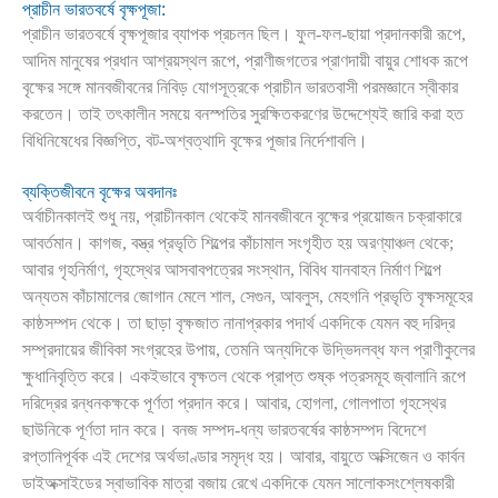
প্রাচীন ভারতবর্ষে বৃক্ষপূজা:
প্রাচীন ভারতবর্ষে বৃক্ষপূজার ব্যাপক প্রচলন ছিল। ফুল-ফল-ছায়া প্রদানকারী রূপে,
আদিম মানুষের প্রধান আশ্রয়স্থল রূপে, প্রাণীজগতের প্রাণদায়ী বায়ুর শোধক রূপে
বৃক্ষের সঙ্গে মানবজীবনের নিবিড় যোগসূত্রকে প্রাচীন ভারতবাসী পরমজ্ঞানে স্বীকার
করতেন। তাই তৎকালীন সময়ে বনস্পতির সুরক্ষিতকরণের উদ্দেশ্যেই জারি করা হত
বিধিনিষেধের বিজ্ঞপ্তি, বট-অশ্বত্থাদি বৃক্ষের পূজার নির্দেশাবলি।
ব্যক্তিজীবনে বৃক্ষের অবদানঃ
অর্বাচীনকালই শুধু নয়, প্রাচীনকাল থেকেই মানবজীবনে বৃক্ষের প্রয়োজন চক্রাকারে
আবর্তমান। কাগজ, বস্ত্র প্রভৃতি শিল্পের কাঁচামাল সংগৃহীত হয় অরণ্যাঞ্চল থেকে;
আবার গৃহনির্মাণ, গৃহস্থের আসবাবপত্রের সংস্থান, বিবিধ যানবাহন নির্মাণ শিল্পে
অন্যতম কাঁচামালের জোগান মেলে শাল, সেগুন, আবলুস, মেহগনি প্রভৃতি বৃক্ষসমূহের
কাষ্ঠসম্পদ থেকে। তা ছাড়া বৃক্ষজাত নানাপ্রকার পদার্থ একদিকে যেমন বহু দরিদ্র
সম্প্রদায়ের জীবিকা সংগ্রহের উপায়, তেমনি অন্যদিকে উদ্ভিদলব্ধ ফল প্রাণীকুলের
ক্ষুধানিবৃত্তি করে। একইভাবে বৃক্ষতল থেকে প্রাপ্ত শুষ্ক পত্রসমূহ জ্বালানি রূপে
দরিদ্রের রন্ধনকক্ষকে পূর্ণতা প্রদান করে। আবার, হোগলা, গোলপাতা গৃহস্থের
ছাউনিকে পূর্ণতা দান করে। বনজ সম্পদ-ধন্য ভারতবর্ষের কাষ্ঠসম্পদ বিদেশে
রপ্তানিপূর্বক এই দেশের অর্থভাণ্ডার সমৃদ্ধ হয়। আবার, বায়ুতে অক্সিজেন ও কার্বন
ডাইঅক্সাইডের স্বাভাবিক মাত্রা বজায় রেখে একদিকে যেমন সালোকসংশ্লেষকারী