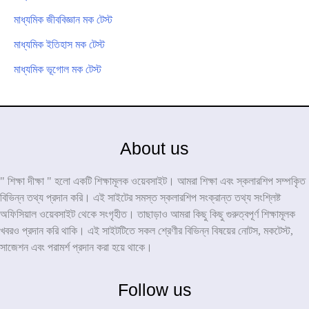
মাধ্যমিক জীববিজ্ঞান মক টেস্ট
মাধ্যমিক ইতিহাস মক টেস্ট
মাধ্যমিক ভূগোল মক টেস্ট
About us
" শিক্ষা দীক্ষা " হলো একটি শিক্ষামূলক ওয়েবসাইট। আমরা শিক্ষা এবং স্কলারশিপ সম্পকৃিত
বিভিন্ন তথ্য প্রদান করি। এই সাইটের সমস্ত স্কলারশিপ সংক্রান্ত তথ্য সংশ্লিষ্ট
অফিসিয়াল ওয়েবসাইট থেকে সংগৃহীত। তাছাড়াও আমরা কিছু কিছু গুরুত্বপূর্ণ শিক্ষামূলক
খবরও প্রদান করি থাকি। এই সাইটটিতে সকল শ্রেণীর বিভিন্ন বিষয়ের নোটস, মকটেস্ট,
সাজেশন এবং পরামর্শ প্রদান করা হয়ে থাকে।
Follow us