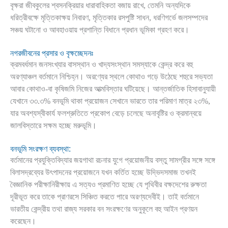
বৃক্ষরা জীবকুলের শ্বসনক্রিয়ার ধারাবাহিকতা বজায় রাখে, তেমনি অন্যদিকে
ধরিত্রীবক্ষে মৃত্তিকাক্ষয় নিবারণ, মৃত্তিকার রসপুষ্টি সাধন, ধরণিগর্ভে জলসম্পদের
সঞ্চয় ঘটানো ও আবহাওয়ায় প্রশান্তি বিধানে প্রধান ভূমিকা গ্রহণ করে।
নগরজীবনের প্রসার ও বৃক্ষচ্ছেদনঃ
ক্রমবর্ধমান জনসংখ্যার বাসস্থান ও খাদ্যসংস্থান সমস্যাকে কেন্দ্র করে বহু
অরণ্যাঞ্চল বর্তমানে নিশ্চিহ্ন। অরণ্যের স্থলে কোথাও গড়ে উঠেছে শহুরে সভ্যতা
আবার কোথাও-বা কৃষিজমি নিজের আত্মবিস্তার ঘটিয়েছে। আন্তর্জাতিক হিসাবানুযায়ী
যেখানে ৩৩.৩% বনভূমি থাকা প্রয়োজন সেখানে ভারতে তার পরিমাণ মাত্র ২৩%,
যার অবশ্যস্বীকার্য ফলশ্রুতিতে প্রকোপ বেড়ে চলেছে অনাবৃষ্টির ও ক্রমান্বয়ে
জালবিস্তারে সক্ষম হচ্ছে মরুভূমি।
বনভূমি সংরক্ষণ ব্যবস্থা:
বর্তমানের প্রযুক্তিবিদ্যার জয়গাথা রচনার যুগে প্রয়োজনীয় বস্তু সামগ্রীর সঙ্গে সঙ্গে
বিলাসদ্রব্যের উৎপাদনের প্রয়োজনে যখন কর্তিত হচ্ছে উদ্ভিদসমাজ তখনই
বৈজ্ঞানিক পরীক্ষানিরীক্ষায় এ সত্যও প্রমাণিত হচ্ছে যে পৃথিবীর বক্ষদেশের রুক্ষতা
দূরীভূত করে তাকে প্রাণরসে সিঞ্চিত করতে পারে অরণ্যদেবীই। তাই বর্তমানে
ভারতীয় কেন্দ্রীয় তথা রাজ্য সরকার বন সংরক্ষণের অনুকূলে বহু আইন প্রণয়ন
করেছেন।