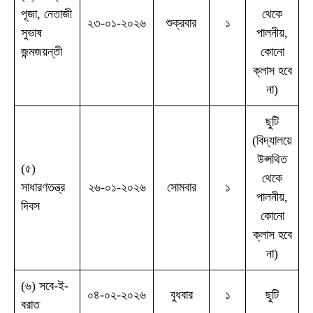
পূজা, নেতাজী
থেকে
২৩-০১-২০২৬
শুক্রবার
১
সুভাষ
পালনীয়,
জন্মজয়ন্তী
কোনো
ক্লাস হবে
না)
ছুটি
(বিদ্যালয়ে
উপ্সথিত
(৫)
থেকে
সাধারণতন্ত্র
২৬-০১-২০২৬
সোমবার
১
পালনীয়,
দিবস
কোনো
ক্লাস হবে
না)
(৬) সবে-ই-
০৪-০২-২০২৬
বুধবার
১
ছুটি
বরাত