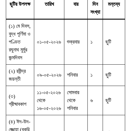
ছুটির উপলক্ষ
তারিখ
বার
দিন
মন্তব্য
সংখ্যা
(১) মে দিবস,
বুদ্ধ পূর্ণিমা ও
পণ্ডিত
০১-০৫-২০২৬
শুক্রবার
১
ছুটি
রঘুনাথ মুর্মুর
জন্মদিবস
(২) রবীন্দ্র
০৯-০৫-২০২৬
শনিবার
১
ছুটি
জয়ন্তী
১১-০৫-২০২৬
সোমবার
(৩)
থেকে
থেকে
৬
ছুটি
গ্রীষ্মাবকাশ
১৬-০৫-২০২৬
শনিবার
(৪) ঈদ-উদ-
জ্জোহা (বকরি