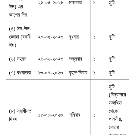
২৬-০৫-২০২৬
মঙ্গলবার
১
ছুটি
ঈদ) এর
আগের দিন
(৫) ঈদ-উদ-
জ্জোহা (বকরি
২৭-০৫-২০২৬
বুধবার
১
ছুটি
ঈদ)
(৬) মহরম
২৬-০৬-২০২৬
শুক্রবার
১
ছুটি
(৭) রথযাত্রা
১৬-০৭-২০২৬
বৃহস্পতিবার
১
ছুটি
ছুটি
(বিদ্যালয়ে
উপ্সথিত
(৮) স্বাধীনতা
থেকে
১৫-০৮-২০২৬
শনিবার
১
দিবস
পালনীয়,
কোনো