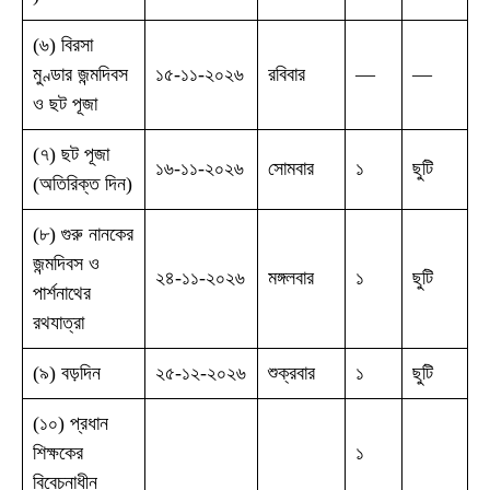
(৬) বিরসা
মুণ্ডার জন্মদিবস
১৫-১১-২০২৬
রবিবার
—
—
ও ছট পূজা
(৭) ছট পূজা
১৬-১১-২০২৬
সোমবার
১
ছুটি
(অতিরিক্ত দিন)
(৮) গুরু নানকের
জন্মদিবস ও
২৪-১১-২০২৬
মঙ্গলবার
১
ছুটি
পার্শনাথের
রথযাত্রা
(৯) বড়দিন
২৫-১২-২০২৬
শুক্রবার
১
ছুটি
(১০) প্রধান
শিক্ষকের
১
বিবেচনাধীন