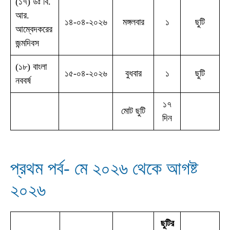
(১৭) ডঃ বি.
আর.
১৪-০৪-২০২৬
মঙ্গলবার
১
ছুটি
আম্বেদকরের
জন্মদিবস
(১৮) বাংলা
১৫-০৪-২০২৬
বুধবার
১
ছুটি
নববর্ষ
১৭
মোট ছুটি
দিন
প্রথম পর্ব- মে ২০২৬ থেকে আগষ্ট
২০২৬
ছুটির