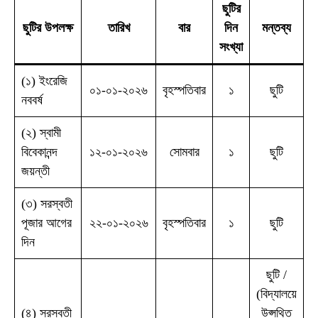
ছুটির
ছুটির উপলক্ষ
তারিখ
বার
দিন
মন্তব্য
সংখ্যা
(১) ইংরেজি
০১-০১-২০২৬
বৃহস্পতিবার
১
ছুটি
নববর্ষ
(২) স্বামী
বিবেকানন্দ
১২-০১-২০২৬
সোমবার
১
ছুটি
জয়ন্তী
(৩) সরস্বতী
পূজার আগের
২২-০১-২০২৬
বৃহস্পতিবার
১
ছুটি
দিন
ছুটি /
(বিদ্যালয়ে
(৪) সরস্বতী
উপ্সথিত