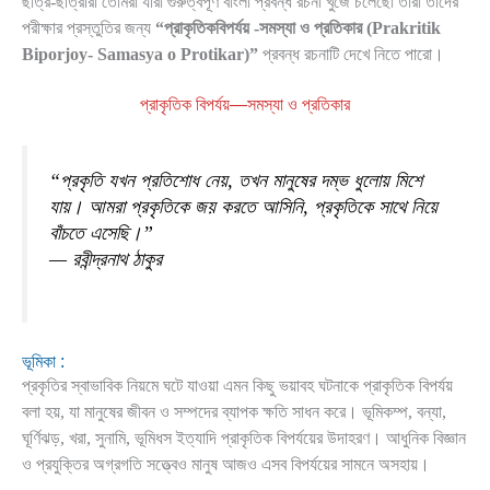
ছাত্র-ছাত্রীরা তোমরা যারা গুরুত্বপূর্ণ বাংলা প্রবন্ধ রচনা খুঁজে চলেছো তারা তাদের
পরীক্ষার প্রস্তুতির জন্য
“
প্রাকৃতিকবিপর্যয় -সমস্যা ও প্রতিকার
(
Prakritik
Biporjoy- Samasya o Protikar
)”
প্রবন্ধ রচনাটি দেখে নিতে পারো।
প্রাকৃতিক বিপর্যয়—সমস্যা ও প্রতিকার
“প্রকৃতি যখন প্রতিশোধ নেয়, তখন মানুষের দম্ভ ধুলোয় মিশে
যায়। আমরা প্রকৃতিকে জয় করতে আসিনি, প্রকৃতিকে সাথে নিয়ে
বাঁচতে এসেছি।”
— রবীন্দ্রনাথ ঠাকুর
ভূমিকা :
প্রকৃতির স্বাভাবিক নিয়মে ঘটে যাওয়া এমন কিছু ভয়াবহ ঘটনাকে প্রাকৃতিক বিপর্যয়
বলা হয়, যা মানুষের জীবন ও সম্পদের ব্যাপক ক্ষতি সাধন করে। ভূমিকম্প, বন্যা,
ঘূর্ণিঝড়, খরা, সুনামি, ভূমিধস ইত্যাদি প্রাকৃতিক বিপর্যয়ের উদাহরণ। আধুনিক বিজ্ঞান
ও প্রযুক্তির অগ্রগতি সত্ত্বেও মানুষ আজও এসব বিপর্যয়ের সামনে অসহায়।