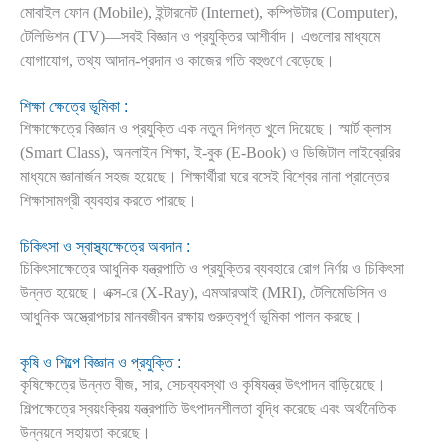
মোবাইল ফোন (Mobile), ইন্টারনেট (Internet), কম্পিউটার (Computer),
টেলিভিশন (TV)—সবই বিজ্ঞান ও প্রযুক্তির আশীর্বাদ। এগুলোর মাধ্যমে
যোগাযোগ, তথ্য আদান-প্রদান ও কাজের গতি বহুগুণে বেড়েছে।
শিক্ষা ক্ষেত্রে ভূমিকা :
শিক্ষাক্ষেত্রে বিজ্ঞান ও প্রযুক্তি এক নতুন দিগন্ত খুলে দিয়েছে। স্মার্ট ক্লাস
(Smart Class), অনলাইন শিক্ষা, ই-বুক (E-Book) ও ডিজিটাল লাইব্রেরির
মাধ্যমে জ্ঞানার্জন সহজ হয়েছে। শিক্ষার্থীরা ঘরে বসেই বিশ্বের নানা প্রান্তের
শিক্ষাসামগ্রী ব্যবহার করতে পারছে।
চিকিৎসা ও স্বাস্থ্যক্ষেত্রে অবদান :
চিকিৎসাক্ষেত্রে আধুনিক যন্ত্রপাতি ও প্রযুক্তির ব্যবহারে রোগ নির্ণয় ও চিকিৎসা
উন্নত হয়েছে। এক্স-রে (X-Ray), এমআরআই (MRI), টেলিমেডিসিন ও
আধুনিক অস্ত্রোপচার মানবজীবন রক্ষায় গুরুত্বপূর্ণ ভূমিকা পালন করছে।
কৃষি ও শিল্পে বিজ্ঞান ও প্রযুক্তি :
কৃষিক্ষেত্রে উন্নত বীজ, সার, সেচব্যবস্থা ও কৃষিযন্ত্র উৎপাদন বাড়িয়েছে।
শিল্পক্ষেত্রে স্বয়ংক্রিয় যন্ত্রপাতি উৎপাদনশীলতা বৃদ্ধি করেছে এবং অর্থনৈতিক
উন্নয়নে সহায়তা করেছে।