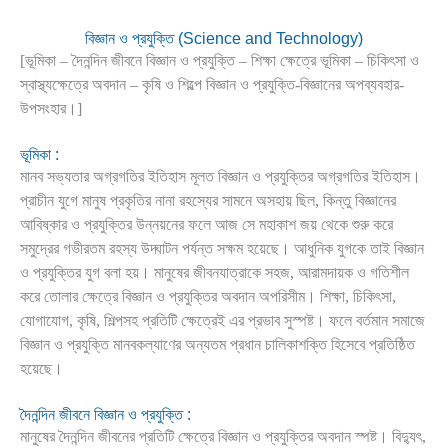
বিজ্ঞান ও প্রযুক্তি (Science and Technology)
[ভূমিকা – দৈনন্দিন জীবনে বিজ্ঞান ও প্রযুক্তি – শিক্ষা ক্ষেত্রে ভূমিকা – চিকিৎসা ও
স্বাস্থ্যক্ষেত্রে অবদান – কৃষি ও শিল্পে বিজ্ঞান ও প্রযুক্তি-বিজ্ঞানের অপব্যবহার-
উপসংহার।]
ভূমিকা :
মানব সভ্যতার অগ্রগতির ইতিহাস মূলত বিজ্ঞান ও প্রযুক্তির অগ্রগতির ইতিহাস।
প্রাচীন যুগে মানুষ প্রকৃতির নানা রহস্যের সামনে অসহায় ছিল, কিন্তু বিজ্ঞানের
আবিষ্কার ও প্রযুক্তির উন্নয়নের ফলে আজ সে মহাকাশ জয় থেকে শুরু করে
সমুদ্রের গভীরতম রহস্য উদ্ঘাটন পর্যন্ত সক্ষম হয়েছে। আধুনিক যুগকে তাই বিজ্ঞান
ও প্রযুক্তির যুগ বলা হয়। মানুষের জীবনযাত্রাকে সহজ, আরামদায়ক ও গতিশীল
করে তোলার ক্ষেত্রে বিজ্ঞান ও প্রযুক্তির অবদান অপরিসীম। শিক্ষা, চিকিৎসা,
যোগাযোগ, কৃষি, শিল্পসহ প্রতিটি ক্ষেত্রেই এর প্রভাব সুস্পষ্ট। ফলে বর্তমান সমাজে
বিজ্ঞান ও প্রযুক্তি মানবকল্যাণের অন্যতম প্রধান চালিকাশক্তি হিসেবে প্রতিষ্ঠিত
হয়েছে।
দৈনন্দিন জীবনে বিজ্ঞান ও প্রযুক্তি :
মানুষের দৈনন্দিন জীবনের প্রতিটি ক্ষেত্রে বিজ্ঞান ও প্রযুক্তির অবদান স্পষ্ট। বিদ্যুৎ,