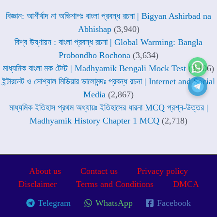
বিজ্ঞান: আশীর্বাদ না অভিশাপঃ বাংলা প্রবন্ধ রচনা | Bigyan Ashirbad na
Abhishap
(3,940)
বিশ্ব উষ্ণায়ন : বাংলা প্রবন্ধ রচনা | Global Warming: Bangla
Probondho Rochona
(3,634)
মাধ্যমিক বাংলা মক টেস্ট | Madhyamik Bengali Mock Test
(3,106)
ইন্টারনেট ও সোশ্যাল মিডিয়ার ভালোমন্দঃ প্রবন্ধ রচনা | Internet and Social
Media
(2,867)
মাধ্যমিক ইতিহাস প্রথম অধ্যায়ঃ ইতিহাসের ধারনা MCQ প্রশ্ন-উত্তর |
Madhyamik History Chapter 1 MCQ
(2,718)
About us
Contact us
Privacy policy
Disclaimer
Terms and Conditions
DMCA
Telegram
WhatsApp
Facebook