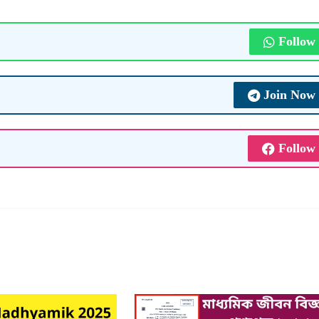
Follow
Join Now
Follow