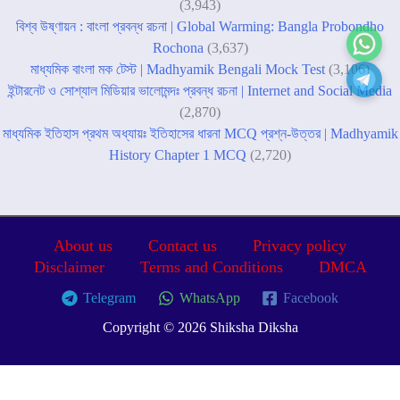
(3,943)
বিশ্ব উষ্ণায়ন : বাংলা প্রবন্ধ রচনা | Global Warming: Bangla Probondho
Rochona
(3,637)
মাধ্যমিক বাংলা মক টেস্ট | Madhyamik Bengali Mock Test
(3,106)
ইন্টারনেট ও সোশ্যাল মিডিয়ার ভালোমন্দঃ প্রবন্ধ রচনা | Internet and Social Media
(2,870)
মাধ্যমিক ইতিহাস প্রথম অধ্যায়ঃ ইতিহাসের ধারনা MCQ প্রশ্ন-উত্তর | Madhyamik
History Chapter 1 MCQ
(2,720)
About us
Contact us
Privacy policy
Disclaimer
Terms and Conditions
DMCA
Telegram
WhatsApp
Facebook
Copyright © 2026 Shiksha Diksha
Home
শিক্ষার খবর
প্রবন্ধ রচনা
মক টেস্ট