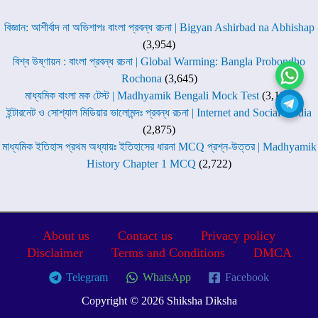
বিজ্ঞান: আশীর্বাদ না অভিশাপঃ বাংলা প্রবন্ধ রচনা | Bigyan Ashirbad na Abhishap
(3,954)
বিশ্ব উষ্ণায়ন : বাংলা প্রবন্ধ রচনা | Global Warming: Bangla Probondho
Rochona
(3,645)
মাধ্যমিক বাংলা মক টেস্ট | Madhyamik Bengali Mock Test
(3,117)
ইন্টারনেট ও সোশ্যাল মিডিয়ার ভালোমন্দঃ প্রবন্ধ রচনা | Internet and Social Media
(2,875)
মাধ্যমিক ইতিহাস প্রথম অধ্যায়ঃ ইতিহাসের ধারনা MCQ প্রশ্ন-উত্তর | Madhyamik
History Chapter 1 MCQ
(2,722)
About us
Contact us
Privacy policy
Disclaimer
Terms and Conditions
DMCA
Telegram
WhatsApp
Facebook
Copyright © 2026 Shiksha Diksha