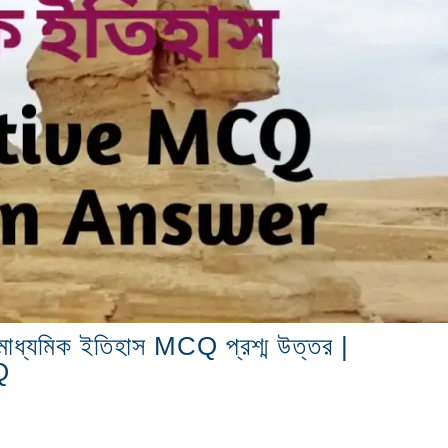
ায়) মাধ্যমিক ইতিহাস MCQ প্রশ্ম উত্তর |
Q