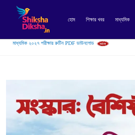
Skip
to
হোম
শিক্ষার খবর
মাধ্যমিক
content
মাধ্যমিক ২০২৭ পরীক্ষার রুটিন PDF ডাউনলোড